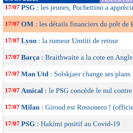
de
17/07
PSG
: les jeunes, Pochettino a appréci
lecture
17/07
OM
: les détails financiers du prêt d
OK
17/07
Lyon
: la rumeur Umtiti de retour
17/07
Barça
: Braithwaite a la cote en Angle
17/07
Man Utd
: Solskjaer change ses plans
17/07
Amical
: le PSG concède le nul contr
17/07
Milan
: Giroud est Rossonero ! (offici
17/07
PSG
: Hakimi positif au Covid-19