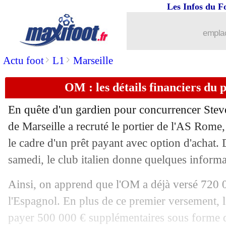
Les Infos du F
17/07
Amical
: Lorient prend le dessus sur B
emplac
17/07
Amical
: Troyes l'emporte à Dijon
>
>
Actu foot
L1
Marseille
17/07
Amical
: Monaco accroché par Antwe
OM : les détails financiers du
17/07
Amical
: Metz et Seraing dos à dos
En quête d'un gardien pour concurrencer Ste
17/07
Amical
: Strasbourg surpris par Sion
de Marseille a recruté le portier de l'AS Rome
le cadre d'un prêt payant avec option d'acha
17/07
Amical
: Lille arrache le nul contre C
samedi, le club italien donne quelques inform
17/07
Tottenham
: un gardien italien recruté
Ainsi, on apprend que l'OM a déjà versé 720 
l'Espagnol. En plus de ce premier versement, 
17/07
Milan
: le message de Giroud
payer 500 000 € supplémentaires sous forme 