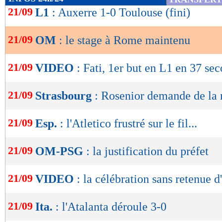
de
21/09
L1
: Auxerre 1-0 Toulouse (fini)
lecture
21/09
OM
: le stage à Rome maintenu
OK
21/09
VIDEO
: Fati, 1er but en L1 en 37 sec
21/09
Strasbourg
: Rosenior demande de la 
21/09
Esp.
: l'Atletico frustré sur le fil...
21/09
OM-PSG
: la justification du préfet
21/09
VIDEO
: la célébration sans retenue
21/09
Ita.
: l'Atalanta déroule 3-0