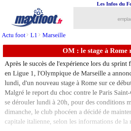
Les Infos du F
21/09
Strasbourg
: Emegha, la réaction de 
emplac
21/09
Liverpool
: Ekitike justifie son choix
>
>
Actu foot
L1
Marseille
21/09
Monaco
: Fati ressent les progrès
OM : le stage à Rome
21/09
All.
: Adeyemi fait gagner Dortmund
Après le succès de l'expérience lors du sprint
21/09
Monaco
: Fati, une première depuis
en Ligue 1, l'Olympique de Marseille a annonc
lundi, d'un nouveau stage à Rome sur ce débu
21/09
Liverpool
: Slot veut s'inspirer de De
Malgré le report du choc contre le Paris Saint
se dérouler lundi à 20h, pour des conditions 
21/09
Auxerre
: PSG, drôle de demande de P
dimanche, le club phocéen a décidé de mainteni
capitale italienne, selon les informations de l
21/09
Miami
: Busquets vers un clap de fin