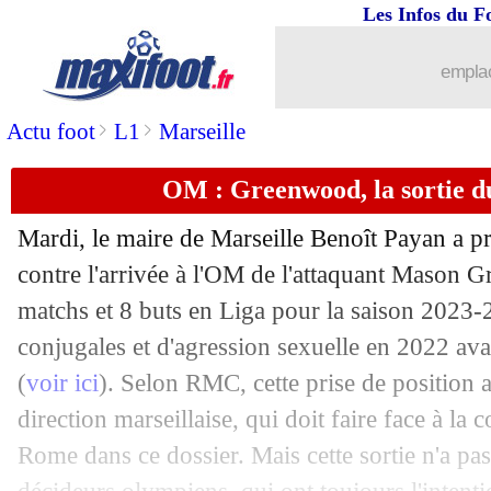
Les Infos du F
11/07
Leipzig
: le Barça ne lâche pas Olmo
emplac
11/07
Bayern
: accord entre Man Utd et De 
>
>
Actu foot
L1
Marseille
11/07
Auxerre
: le défenseur Osho a signé (o
OM : Greenwood, la sortie d
11/07
Inter
: l'OM pousse pour Carboni
Mardi, le maire de Marseille Benoît Payan a pr
11/07
Pays-Bas
: l'amertume de Koeman
contre l'arrivée à l'OM de l'attaquant Mason
G
matchs et 8 buts en Liga pour la saison 2023-
11/07
Lyon
: Bologne suit Diomandé
conjugales et d'agression sexuelle en 2022 ava
(
voir ici
). Selon RMC, cette prise de position 
11/07
Real
: Théo Zidane en D2 espagnole (o
direction marseillaise, qui doit faire face à la
Rome dans ce dossier. Mais cette sortie n'a pa
11/07
Lyon
: Greenwood, c'est hors de quest