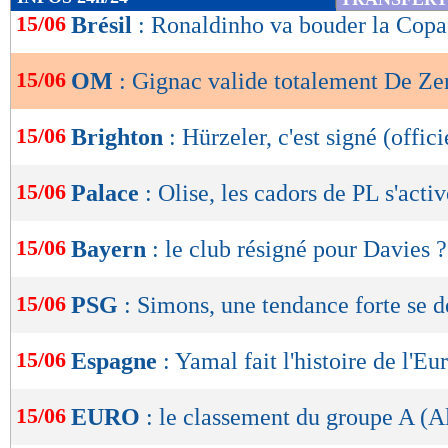
de
15/06
Brésil
: Ronaldinho va bouder la Cop
lecture
15/06
OM
: Gignac valide totalement De Zer
OK
15/06
Brighton
: Hürzeler, c'est signé (offici
15/06
Palace
: Olise, les cadors de PL s'acti
15/06
Bayern
: le club résigné pour Davies ?
15/06
PSG
: Simons, une tendance forte se d
15/06
Espagne
: Yamal fait l'histoire de l'Eu
15/06
EURO
: le classement du groupe A (