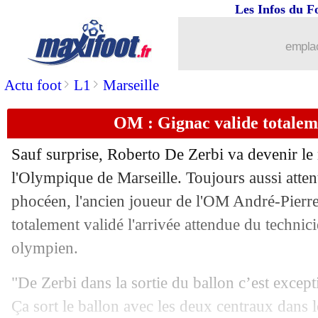
Les Infos du F
15/06
EURO
: Italie 2-1 Albanie (fini)
emplac
15/06
Serbie
: Stojkovic fan de Bellingham
>
>
Actu foot
L1
Marseille
15/06
EdF
: les JO, Estève retenu par Burnle
OM : Gignac valide totalem
15/06
Brésil
: Raphinha répond à Ronaldinh
Sauf surprise, Roberto De Zerbi va devenir le
15/06
EdF
: Lacazette va dire oui pour les J
l'Olympique de Marseille. Toujours aussi attenti
phocéen, l'ancien joueur de l'OM André-Pierr
15/06
Espagne
: Yamal souligne l'efficacité
totalement validé l'arrivée attendue du technici
olympien.
15/06
VIDEO
: Bajrami, but le plus rapide d
"De Zerbi dans la sortie du ballon c’est except
15/06
Real
: Mbappé présenté par Zidane à 
Ça sort le ballon avec les deux centraux dans l