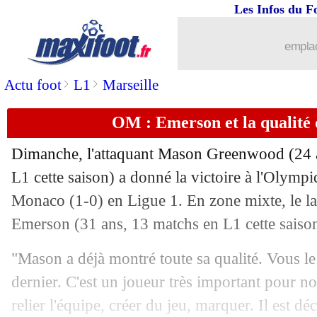
Les Infos du F
15/12
Barça
: Flick juge le cas Ter Stegen
emplac
15/12
Fluminense
: Silva veut revenir en Eu
>
>
Actu foot
L1
Marseille
15/12
Lens
: leader à Noël, Edouard savoure
OM : Emerson et la qualit
15/12
OM
: Weah admet de la réussite
Dimanche, l'attaquant Mason
Greenwood
(24 
L1 cette saison) a donné la victoire à l'Olympi
15/12
Milan
: ça discute toujours avec Maig
Monaco (1-0) en Ligue 1. En zone mixte, le l
15/12
Emerson
(31 ans, 13 matchs en L1 cette saison
Ajax
: accord bouclé pour Tomiyasu
"Mason a déjà montré toute sa qualité. Vous le
15/12
Man City
: Cherki bien intégré, Guard
dernier. C'est un joueur très important pour nou
15/12
Strasbourg
: Rosenior menace ses jou
relier l'équipe, créer du jeu, marquer. Il est déc