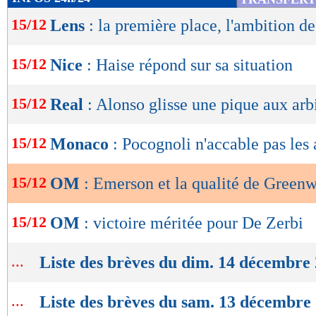
de
15/12
Lens
: la première place, l'ambition d
lecture
OK
15/12
Nice
: Haise répond sur sa situation
15/12
Real
: Alonso glisse une pique aux arb
15/12
Monaco
: Pocognoli n'accable pas les 
15/12
OM
: Emerson et la qualité de Green
15/12
OM
: victoire méritée pour De Zerbi
...
Liste des brèves du dim. 14 décembre
...
Liste des brèves du sam. 13 décembre