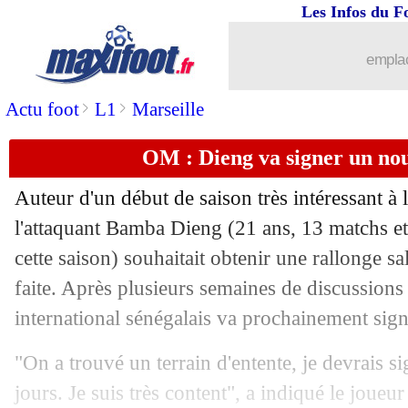
Les Infos du F
05/11
Fiorentina
: Vlahovic, offre XXL d'Ar
emplac
05/11
OM
: Dieng et la folie du Vélodrome
>
>
Actu foot
L1
Marseille
05/11
PSG
: Messi vainqueur du Ballon d'Or
OM : Dieng va signer un nou
05/11
PSG
: N. Mendes - "Paris était ma prio
Auteur d'un début de saison très intéressant à
05/11
Montpellier
: Ferhat en approche ?
l'attaquant Bamba Dieng (21 ans, 13 matchs et
cette saison) souhaitait obtenir une rallonge sal
05/11
Monaco
: un talent de Salzbourg ciblé
faite. Après plusieurs semaines de discussions 
international sénégalais va prochainement sig
05/11
Man Utd
: Varane absent un mois mi
"On a trouvé un terrain d'entente, je devrais s
05/11
M'Gladbach
: une "situation difficile
jours. Je suis très content", a indiqué le joue