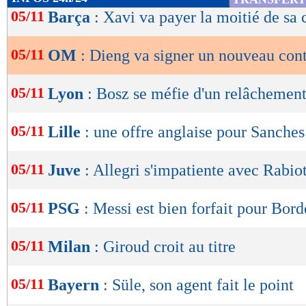
de
05/11
Barça
: Xavi va payer la moitié de sa 
lecture
05/11
OM
: Dieng va signer un nouveau cont
OK
05/11
Lyon
: Bosz se méfie d'un relâchemen
05/11
Lille
: une offre anglaise pour Sanches
05/11
Juve
: Allegri s'impatiente avec Rabio
05/11
PSG
: Messi est bien forfait pour Bord
05/11
Milan
: Giroud croit au titre
05/11
Bayern
: Süle, son agent fait le point