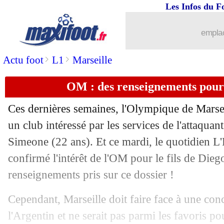
Les Infos du F
03/07
PHOTO
: les larmes de James Rodrig
emplac
03/07
Colombie
: Mina, une première depui
>
>
Actu foot
L1
Marseille
03/07
CdM
: le classement des buteurs
OM : des renseignements pour 
03/07
Brésil
: Neymar, la sortie fracassante
Ces dernières semaines, l'Olympique de Marse
03/07
Angleterre
: la malédiction enfin vain
un club intéressé par les services de l'attaquan
Simeone
(22 ans). Et ce mardi, le quotidien L'
03/07
CdM
: un pays européen jouera la fina
confirmé l'intérêt de l'OM pour le fils de Die
renseignements pris sur ce dossier !
03/07
CdM
: les affiches des quarts de finale
Cependant, Marseille doit faire face à une co
03/07
CdM
: Colombie 1-1 (3-4 t.a.b.) Angle
l'Argentin et ne serait pas parmi les favoris pour