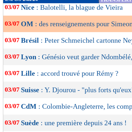
de
03/07
Nice
: Balotelli, la blague de Vieira
lecture
03/07
OM
: des renseignements pour Simeon
OK
03/07
Brésil
: Peter Schmeichel cartonne Ne
03/07
Lyon
: Génésio veut garder Ndombélé,
03/07
Lille
: accord trouvé pour Rémy ?
03/07
Suisse
: Y. Djourou - "plus forts qu'eux
03/07
CdM
: Colombie-Angleterre, les com
03/07
Suède
: une première depuis 24 ans !