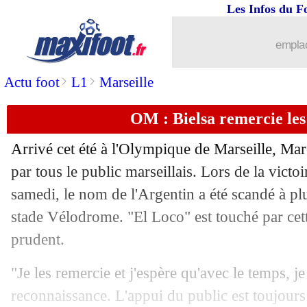
Les Infos du F
emplac
>
>
Actu foot
L1
Marseille
OM : Bielsa remercie les
Arrivé cet été à l'Olympique de Marseille, Mar
par tous le public marseillais. Lors de la victo
samedi, le nom de l'Argentin a été scandé à plu
stade Vélodrome. "El Loco" est touché par cett
prudent.
"Je les remercie et j'espère qu'avec le temps, je
reconnaissance. L'appui du public est toujours l