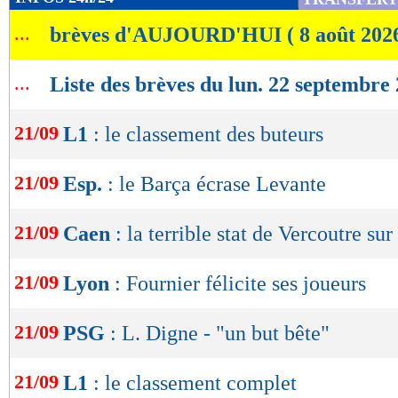
de
...
brèves d'AUJOURD'HUI ( 8 août 202
lecture
OK
...
Liste des brèves du lun. 22 septembre
21/09
L1
: le classement des buteurs
21/09
Esp.
: le Barça écrase Levante
21/09
Caen
: la terrible stat de Vercoutre sur
21/09
Lyon
: Fournier félicite ses joueurs
21/09
PSG
: L. Digne - "un but bête"
21/09
L1
: le classement complet