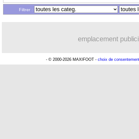
Filtrer :
21/09
L1
: PSG 1-1 Lyon (fini)
21/09
VIDEO
: il va fêter son but mais au pi
emplacement publici
21/09
Monaco
: Jardim surpris par le jeu de
- © 2000-2026 MAXIFOOT -
choix de consentemen
21/09
Lens
: A. Kombouaré - "je sais où je v
21/09
ASSE
: victoire méritée pour Galtier
21/09
Metz
: Malouda ne sera jamais ami av
21/09
Ita.
: ça ne va pas pour Naples...
21/09
L1
: PSG - Lyon, les compos