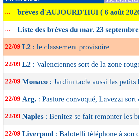
Lu 19.274 fois
- Maxime Deloffre 
de
...
brèves d'AUJOURD'HUI ( 6 août 202
lecture
OK
...
Liste des brèves du mar. 23 septembr
22/09
L2
: le classement provisoire
22/09
L2
: Valenciennes sort de la zone roug
22/09
Monaco
: Jardim tacle aussi les petits 
22/09
Arg.
: Pastore convoqué, Lavezzi sort
22/09
Naples
: Benitez se fait remonter les b
22/09
Liverpool
: Balotelli téléphone à son 