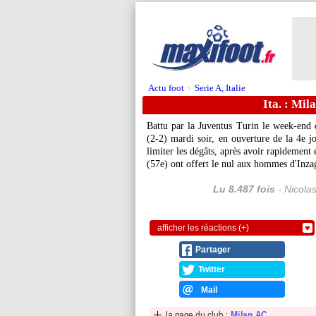
Actu foot
Serie A, Italie
>
Ita. : Mil
Battu par la Juventus Turin le week-end 
(2-2) mardi soir, en ouverture de la 4e j
limiter les dégâts, après avoir rapidemen
(57e) ont offert le nul aux hommes d'Inza
Lu 8.487 fois
- Nicola
afficher les réactions (+)
Partager
Twitter
Mail
la page du club :
Milan AC