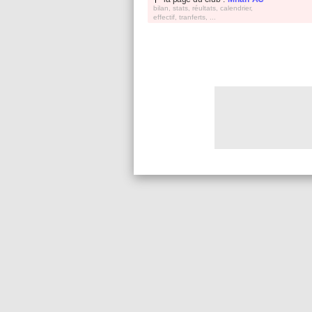
bilan, stats, réultats, calendrier,
effectif, tranferts, ...