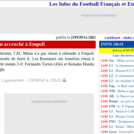
Les Infos du Football Français et E
emplacement publicitaire
publié le
23/09/2014 à 23h11
LiveScore
-
clubs 
an accroché à Empoli
INFOS 24h/24
brèves d'AUJ
...
dernier, l'AC Milan n'a pas réussi à rebondir à Empoli
Liste des brèv
...
ournée de Serie A. Les Rossoneri ont toutefois réussi à
Ita.
: Milan accr
23/09
t été menés 2-0. Fernando Torres (43e) et Keisuke Honda
L1
: le classement
23/09
ghi.
L1
: Rennes 0-3 T
23/09
L2
: le classemen
23/09
s Lagavardan - 23/09/14 à 23h11
L2
: les résultats
23/09
Esp.
: le Real ca
23/09
OM
: Bielsa a app
23/09
All.
: le Bayern 
23/09
Reims
: un jour 
emplacement publicitaire
23/09
OM
: A.-P. Gigna
23/09
L1
: Reims 0-5 Mar
23/09
L1
: Rennes-Toul
23/09
PSG
: Ibrahimovi
23/09
L1
: Reims - Mars
23/09
Lyon
: Gourcuff t
23/09