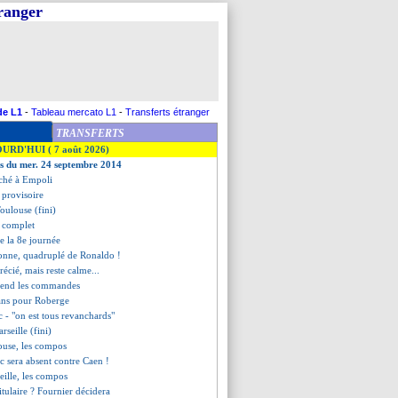
tranger
de L1
-
Tableau mercato L1
-
Transferts étranger
TRANSFERTS
OURD'HUI ( 7 août 2026)
es du mer. 24 septembre 2014
oché à Empoli
 provisoire
oulouse (fini)
t complet
 de la 8e journée
rtonne, quadruplé de Ronaldo !
récié, mais reste calme...
prend les commandes
sans pour Roberge
c - "on est tous revanchards"
seille (fini)
ouse, les compos
c sera absent contre Caen !
eille, les compos
itulaire ? Fournier décidera