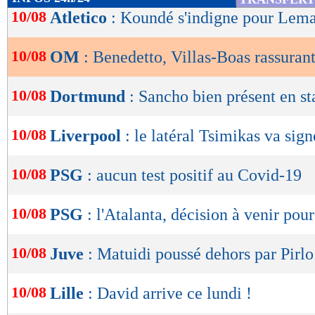
de
10/08
Atletico
: Koundé s'indigne pour Lem
lecture
10/08
OM
: Benedetto, Villas-Boas rassuran
OK
10/08
Dortmund
: Sancho bien présent en st
10/08
Liverpool
: le latéral Tsimikas va sign
10/08
PSG
: aucun test positif au Covid-19
10/08
PSG
: l'Atalanta, décision à venir po
10/08
Juve
: Matuidi poussé dehors par Pirlo
10/08
Lille
: David arrive ce lundi !