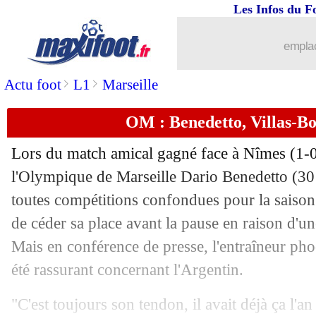
Les Infos du F
10/08
PSG
: Sarabia a été surpris par le vesti
emplac
10/08
Man City
: le Barça en pince pour B. 
>
>
Actu foot
L1
Marseille
10/08
OM
: le clan Ajroudi pessimiste
OM : Benedetto, Villas-Bo
10/08
PSG
: Neymar, l'idée d'un départ bien
Lors du match amical gagné face à Nîmes (1-0
10/08
Juve
: Matuidi à l'Inter Miami, ça se 
l'Olympique de Marseille Dario
Benedetto
(30 
toutes compétitions confondues pour la saison
10/08
Nice
: Atal ne compte pas bouger cet é
de céder sa place avant la pause en raison d'une
Mais en conférence de presse, l'entraîneur ph
10/08
Divers
: Djibril Cissé vers la D4 itali
été rassurant concernant l'Argentin.
10/08
Atletico
: Vrsaljko et Correa, les 2 posi
"C'est toujours son tendon, il avait déjà ça l'an d