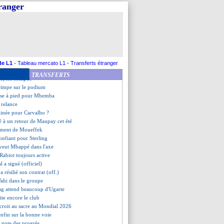
aco, les compos
tranger
orte encore Manchester City
chute à Anfield !
et Boniface cartonnent
is de Leipzig
gne enfin
te la défaite à Côme
 Rabiot répond à Thiago Motta
de L1
-
Tableau mercato L1
-
Transferts étranger
tombe contre Metz
TRANSFERTS
ce, les compos
grimpe sur le podium
ise à pied pour Mbemba
 relance
minée pour Carvalho ?
é à un retour de Maupay cet été
gement de Moueffek
confiant pour Sterling
veut Mbappé dans l'axe
e Rabiot toujours active
l a signé (officiel)
 a résilié son contrat (off.)
Wahi dans le groupe
ag attend beaucoup d'Ugarte
te encore le club
 croit au sacre au Mondial 2026
enfin sur la bonne voie
o note des progrès