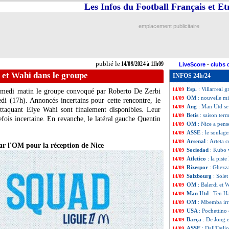
L1
: Auxerre-Mon
14/09
Les Infos du Football Français et E
Ang.
: Haaland p
14/09
Ang.
: Liverpool 
14/09
emplacement publicitaire
All.
: Leverkusen 
14/09
All.
: le gros gâch
14/09
All.
: Stuttgart ga
14/09
Ita.
: Bologne évi
14/09
publié le
14/09/2024 à 11h09
Juve
: Véronique
14/09
LiveScore
-
clubs 
L2
: le Paris FC 
14/09
 et Wahi dans le groupe
INFOS 24h/24
L1
: Marseille-Ni
14/09
Esp.
: Villarreal 
14/09
samedi matin le groupe convoqué par Roberto De Zerbi
OM
: nouvelle m
14/09
i (17h). Annoncés incertains pour cette rencontre, le
Ang
: Man Utd se
14/09
attaquant Elye Wahi sont finalement disponibles. Leur
Betis
: saison ter
14/09
efois incertaine. En revanche, le latéral gauche Quentin
OM
: Nice a pens
14/09
ASSE
: le soula
14/09
Arsenal
: Arteta 
14/09
r l'OM pour la réception de Nice
Sociedad
: Kubo 
14/09
Atletico
: la pist
14/09
Rizespor
: Ghezza
14/09
Salzbourg
: Solet
14/09
OM
: Balerdi et 
14/09
Man Utd
: Ten H
14/09
OM
: Mbemba irri
14/09
USA
: Pochettino
14/09
Barça
: De Jong 
14/09
ASSE
: Dall'Ogli
14/09