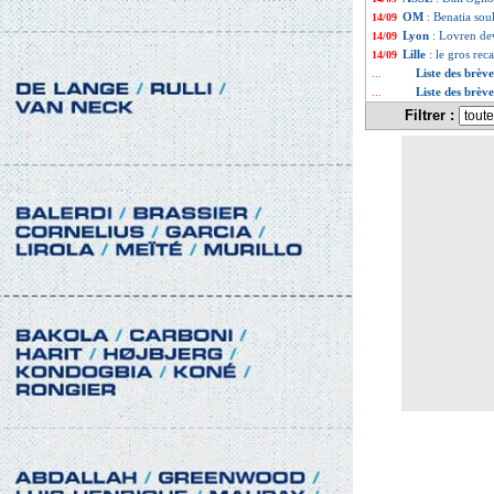
OM
: Benatia sou
14/09
Lyon
: Lovren dev
14/09
Lille
: le gros re
14/09
Liste des brèv
...
Liste des brèv
...
Filtrer :