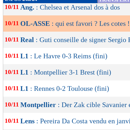
sociale, santé financière. Etes-vous prêt à tout
de
10/11
Ang.
: Chelsea et Arsenal dos à dos
appelez le 09-74-75-13-13 (appel non surtaxé
lecture
10/11
OL-ASSE
: qui est favori ? Les cotes !
OK
Lu 7.248 fois
- Maxifoot - 10
10/11
Real
: Guti conseille de signer Sergi
10/11
L1
: Le Havre 0-3 Reims (fini)
10/11
L1
: Montpellier 3-1 Brest (fini)
10/11
L1
: Rennes 0-2 Toulouse (fini)
10/11
Montpellier
: Der Zak cible Savanier 
10/11
Lens
: Pereira Da Costa vendu en janvi