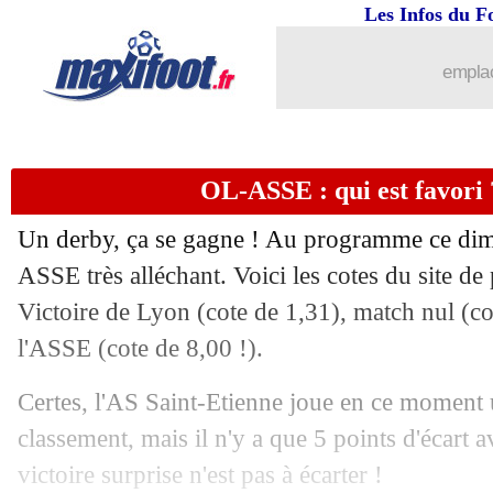
Les Infos du F
10/11
L1
: le classement des buteurs
emplac
10/11
Lyon
: Textor est aux anges
10/11
Esp.
: la Real Sociedad fait chuter le B
OL-ASSE : qui est favori ?
10/11
ASSE
: Mouton donne rendez-vous à 
Un derby, ça se gagne ! Au programme ce di
10/11
L1
: le classement complet
ASSE très alléchant. Voici les cotes du site de 
Victoire de Lyon (cote de 1,31), match nul (cot
10/11
L1
: Lyon 1-0 St Etienne (fini)
l'ASSE (cote de 8,00 !).
10/11
Ita.
: l'Inter accroché par Naples
Certes, l'AS Saint-Etienne joue en ce moment 
classement, mais il n'y a que 5 points d'écart a
10/11
Schalke
: Modeste repousse une offre
victoire surprise n'est pas à écarter !