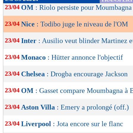
intéressantes pour nous sur la fin de saison." 
de
23/04
OM
: Riolo persiste pour Moumbagna
lecture
avec 5 points de plus) lors de la dernière jou
23/04
Nice
: Todibo juge le niveau de l'OM
OK
Lu 17.036 fois
- Romain Rigaux -
23/04
Inter
: Ausilio veut blinder Martinez e
23/04
Monaco
: Hütter annonce l'objectif
23/04
Chelsea
: Drogba encourage Jackson
23/04
OM
: Gasset compare Moumbagna à 
23/04
Aston Villa
: Emery a prolongé (off.)
23/04
Liverpool
: Jota encore sur le flanc