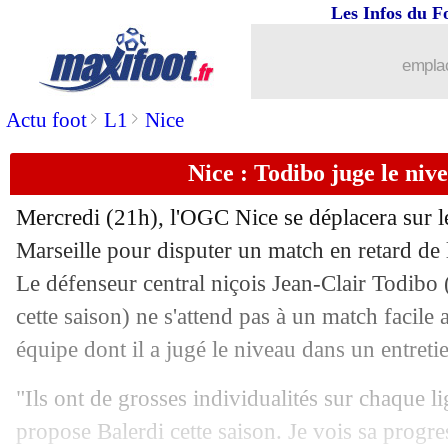
Les Infos du F
23/04
Ita. (Cpe)
: la Juve verra la finale
emplac
23/04
Ang.
: Arsenal colle une manita à Chel
>
>
Actu foot
L1
Nice
23/04
L2
: le classement complet
Nice : Todibo juge le ni
23/04
L2
: les résultats de la soirée
Mercredi (21h), l'OGC Nice se déplacera sur l
23/04
LdC (Asie)
: Al Hilal prend la porte 
Marseille pour disputer un match en retard de 
Le défenseur central niçois Jean-Clair
Todibo
23/04
Los Angeles
: Giroud, les détails du co
cette saison) ne s'attend pas à un match facil
équipe dont il a jugé le niveau dans un entret
23/04
Man Utd
: Ten Hag s'en prend aux mé
"Ils ont de grosses individualités sur chaque 
23/04
Bayern
: Goretzka catégorique sur son
propose Balerdi cette saison. Je vois sa progre