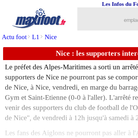
Les Infos du F
28/05
PSG
: Kimpembe revient sur le choix
emplac
28/05
Chelsea
: Jørgensen demande son trans
>
>
Actu foot
L1
Nice
28/05
VIDEO
: Gordon se trouve à Barcelon
Nice : les supporters interd
28/05
Naples
: avantage pour Allegri ?
Le préfet des Alpes-Maritimes a sorti un arrêté
28/05
Tunisie
: Abdi a voyagé sans l'accord 
supporters de Nice ne pourront pas se compo
de Nice, à Nice, vendredi, en marge du barrage
28/05
Arsenal
: la PL, Arteta était très pessi
Gym et Saint-Etienne (0-0 à l'aller). L'arrêté rest
venir des supporters du club de football de 
28/05
Brésil
: le verdict tombe pour Neymar 
de Nice", de vendredi à 12h jusqu'à samedi à 
28/05
OM
: report de l'audition devant la 
Les fans des Aiglons ne pourront pas aller à l'