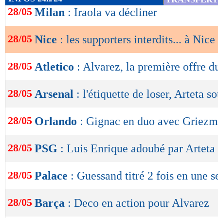
de
28/05
Milan
: Iraola va décliner
lecture
28/05
Nice
: les supporters interdits... à Nice
OK
28/05
Atletico
: Alvarez, la première offre 
28/05
Arsenal
: l'étiquette de loser, Arteta s
28/05
Orlando
: Gignac en duo avec Griezm
28/05
PSG
: Luis Enrique adoubé par Arteta
28/05
Palace
: Guessand titré 2 fois en une 
28/05
Barça
: Deco en action pour Alvarez