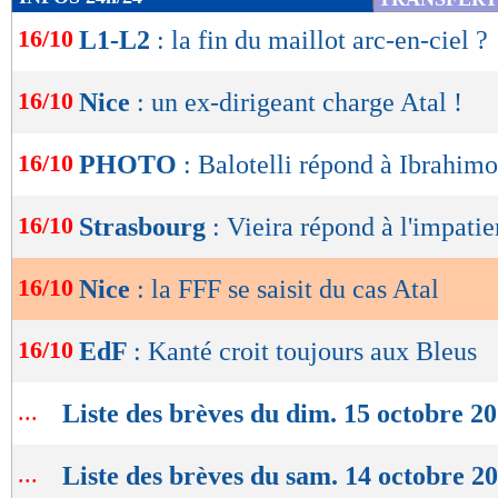
de
16/10
L1-L2
: la fin du maillot arc-en-ciel ?
lecture
OK
16/10
Nice
: un ex-dirigeant charge Atal !
16/10
PHOTO
: Balotelli répond à Ibrahim
16/10
Strasbourg
: Vieira répond à l'impati
16/10
Nice
: la FFF se saisit du cas Atal
16/10
EdF
: Kanté croit toujours aux Bleus
...
Liste des brèves du dim. 15 octobre 2
...
Liste des brèves du sam. 14 octobre 2