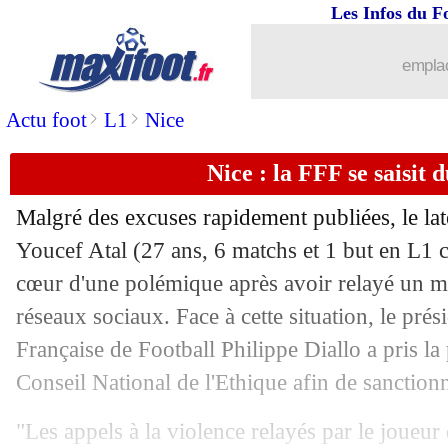
Les Infos du F
16/10
EdF
: polémique, Camavinga défend 
emplac
16/10
Real
: Bellingham, même Christensen 
>
>
Actu foot
L1
Nice
16/10
EdF
: Mbappé esquive toujours la pres
Nice : la FFF se saisit 
16/10
Real
: le Brésil, Ancelotti dément enc
Malgré des excuses rapidement publiées, le la
Youcef
Atal
(27 ans, 6 matchs et 1 but en L1 c
16/10
EdF
: Todibo va devoir s'expliquer...
cœur d'une polémique après avoir relayé un me
16/10
réseaux sociaux. Face à cette situation, le prés
Milan
: prolongation souhaitée pour 
Française de Football Philippe Diallo a pris la 
16/10
Barça
: Stoichkov dézingue Van Gaal 
Conseil National de l'Ethique afin de sanctionne
16/10
Roma
: Mourinho promis à l'Arabie sa
"Les appels à la violence relayés par le joueu