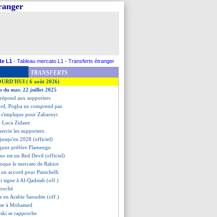
tranger
de L1
-
Tableau mercato L1
-
Transferts étranger
TRANSFERTS
OURD'HUI ( 6 août 2026)
s du mar. 22 juillet 2025
 répond aux supporters
ord, Pogba ne comprend pas
i s'implique pour Zabarnyi
te Luca Zidane
ercie les supporters
jusqu'en 2028 (officiel)
iguez préfère Flamengo
o est un Red Devil (officiel)
voque le mercato de Rabiot
s un accord pour Panichelli
i signe à Al-Qadsiah (off.)
croché
e en Arabie Saoudite (off.)
nse à Mohamed
ski se rapproche