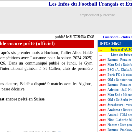
Les Infos du Football Français et E
emplacement publicitaire
publié le
21/07/2025 à 17h38
LiveScore
-
clubs 
ldé encore prêté (officiel)
INFOS 24h/24
brèves d'AUJ
...
, après six premier mois à Bochum, l'ailier Aliou
Baldé
Liste des brève
...
 compétitions avec Lausanne pour la saison 2024-2025)
Rennes
: Rongier
21/07
-2026. Dans un communiqué publié ce lundi, le Gym
Man Utd
: Rashf
21/07
l'international guinéen à St Gallen, club de première
PSG
: Al-Khelaïf
21/07
Paris FC
: la pis
21/07
OM
: Rongier rem
21/07
ns d'euros, Baldé a disputé 9 matchs avec les Aiglons,
Rennes
: Rongier 
21/07
 passe décisive.
Atletico
: Saúl N
21/07
Man Utd
: Mbeum
21/07
est encore prêté en Suisse
OM
: De Zerbi é
21/07
Strasbourg
: ver
21/07
Atalanta
: Retegu
21/07
Amical
: l'OM ac
21/07
Nice
: Laborde fil
21/07
Nantes
: Nice pe
21/07
Rennes
: Frankow
21/07