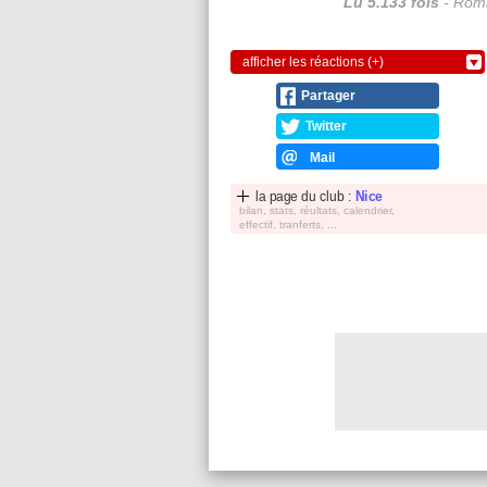
Lu 5.133 fois
- Roma
afficher les réactions (+)
Partager
Twitter
Mail
la page du club :
Nice
bilan, stats, réultats, calendrier,
effectif, tranferts, ...