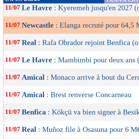
de
11/07
Le Havre
: Kyeremeh jusqu'en 2027 (o
lecture
11/07
Newcastle
: Elanga recruté pour 64,5 
OK
11/07
Real
: Rafa Obrador rejoint Benfica (of
11/07
Le Havre
: Mambimbi pour deux ans (o
11/07
Amical
: Monaco arrive à bout du Cer
11/07
Amical
: Brest renverse Concarneau
11/07
Benfica
: Kökçü va bien signer à Besi
11/07
Real
: Muñoz file à Osasuna pour 6 M€