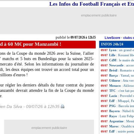
Les Infos du Football Français et E
Palace
: Minguez
09/07
Arsenal
: Meslier
09/07
Atletico
: accord
09/07
emplacement publicitaire
Barça
: un prêt 
09/07
Nice
: Bernardeau 
09/07
Strasbourg
: Doué
09/07
Newcastle
: le j
09/07
publié le
09/07/2026 à 12h35
LiveScore
-
clubs 
Barça
: Adeyemi,
09/07
rd à 60 M€ pour Manzambi !
INFOS 24h/24
FIFA
: Collina co
09/07
Lyon
: un grand e
09/07
ons de la Coupe du monde 2026 avec la Suisse, l'ailier
Lille
: Kouassi lib
09/07
 matchs et 5 buts en Bundesliga pour la saison 2025-
CdM
: le maire d
09/07
ercato d'été. Selon les informations du journaliste de
Newcastle
: acco
09/07
i, les deux équipes ont trouvé un accord total pour un
Brésil
: Romario s
09/07
millions d'euros !
Barça
: Yamal, s
09/07
Udinese
: Atta ve
09/07
r régler les derniers détails du futur contrat du jeune
Monaco
: Akliou
09/07
 Manzambi devrait attendre la fin de la Coupe du monde
TFC
: c'est fait 
09/07
e.
Lazio
: Provedel r
09/07
EdF
: Mbappé, Fe
09/07
en Da Silva - 09/07/26 à 12h35
PSG
: Barcola int
09/07
Bayern
: Nübel fi
09/07
Rayo
: Luiz Felip
09/07
Argentine
: Mess
09/07
Maroc
: Ouahbi t
09/07
emplacement publicitaire
EdF
: soirée pert
09/07