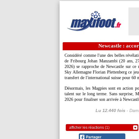
Newcastle : acco
Considéré comme l'une des belles révélati
de Fribourg Johan
Manzambi
(20 ans, 27
2026) se rapproche de Newcastle sur ce m
Sky Allemagne Florian Plettenberg ce jeud
transfert de l'international suisse pour 60 
Désormais, les Magpies sont en action pou
talent sur le long terme. Sans surprise,
2026 pour finaliser son arrivée à Newcastl
Lu 12.440 fois
- Dami
afficher les réactions (1)
Partager