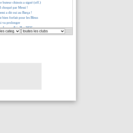
ne buteur chinois a signé (off.)
l choqué par Messi !
emi a dit oui au Barça !
st bien forfait pour les Bleus
i va prolonger
s du mer. 8 juillet 2026
s du mar. 7 juillet 2026