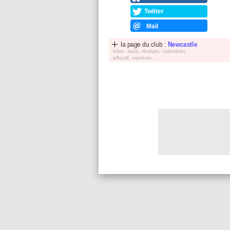
Twitter
Mail
la page du club :
Newcastle
bilan, stats, réultats, calendrier,
effectif, tranferts, ...