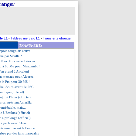
tranger
a en approche
 a bien signé (officiel)
 trouvé pour Hjulmand
à 210 M€ pour 3 recrues !
file à Lorient (officiel)
 suivi par l'Inter
eune Steur pour 27 M€ (off.)
de L1
-
Tableau mercato L1
-
Transferts étranger
 un gros écart avec Dortmund
TRANSFERTS
ntre-attaque
spoir congolais arrive
éré par Séville ?
e New York tacle Letexier
rd à 60 M€ pour Manzambi !
'en prend à Ancelotti
on message pour Alvarez
rs la Fio pour 30 M€ !
che, Scuro avertit le PSG
pour Tapé (officiel)
ejoint l'Inter (officiel)
rrari prévient Amarilla
ransférable, mais...
le à Besiktas (officiel)
e a prolongé (officiel)
i a parlé avec Klose
rès serein avant la France
urbée par des fans marocains