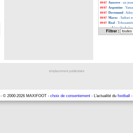
Auxerre
: un jeu
09/07
Argentine
: Yama
09/07
Dortmund
: Adey
09/07
Maroc
: Saibari e
09/07
Real
: Tchouamén
09/07
Liste des brève
...
Filtrer :
Liste des brève
...
emplacement publicitaire
- © 2000-2026 MAXIFOOT -
choix de consentement
- L'actualité du
football
-