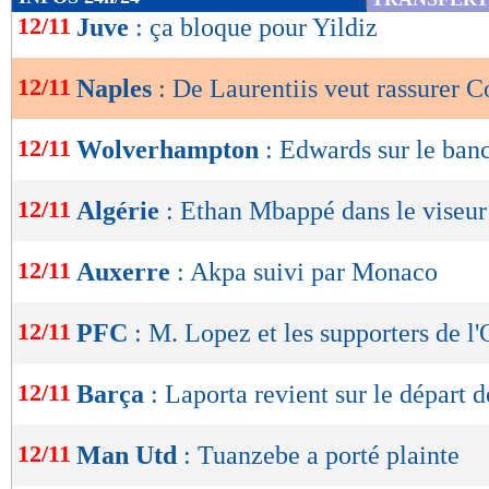
de
12/11
Juve
: ça bloque pour Yildiz
lecture
12/11
Naples
: De Laurentiis veut rassurer C
OK
12/11
Wolverhampton
: Edwards sur le banc
12/11
Algérie
: Ethan Mbappé dans le viseur
12/11
Auxerre
: Akpa suivi par Monaco
12/11
PFC
: M. Lopez et les supporters de l
12/11
Barça
: Laporta revient sur le départ 
12/11
Man Utd
: Tuanzebe a porté plainte