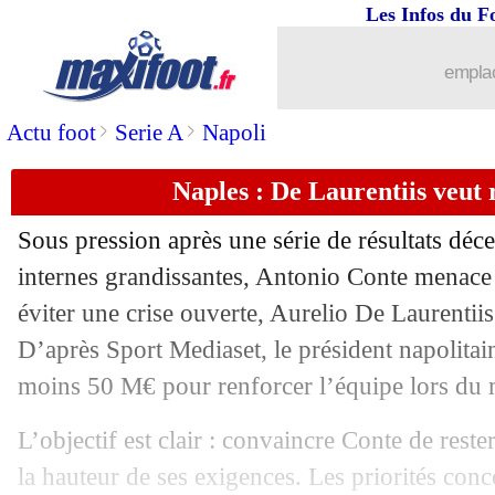
Les Infos du F
...
Liste des brèves du jeu. 13 novembre 
emplac
12/11
LdC (f)
: le PSG s'incline encore...
>
>
Actu foot
Serie A
Napoli
12/11
LAFC
: Son répond aux rumeurs
Naples : De Laurentiis veut
12/11
EdF
: K. Thuram appelé par Descham
Sous pression après une série de résultats déce
12/11
Lyon
: Endrick, une clause de retour a
internes grandissantes, Antonio Conte menace 
éviter une crise ouverte, Aurelio De Laurentiis 
12/11
OM
: Mingueza toujours dans le viseu
D’après Sport Mediaset, le président napolita
moins 50 M€ pour renforcer l’équipe lors du 
12/11
OM
: un départ dans l'organigramme
L’objectif est clair : convaincre Conte de rester
12/11
Barça
: quand Maxime Lopez s'y voyait
la hauteur de ses exigences. Les priorités conc