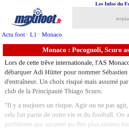
Les Infos du F
emplac
>
>
Actu foot
L1
Monaco
Monaco : Pocognoli, Scuro a
Lors de cette trêve internationale, l'AS Monaco
débarquer Adi Hütter pour nommer Sébastien 
d'entraîneur. Un choix risqué mais assumé par
...
brèves d'AUJOURD'HUI ( 8 août 202
club de la Principauté Thiago Scuro.
...
Liste des brèves du mer. 15 octobre 2
"Il y a toujours un risque. Agir ou ne pas agir,
cela fait partie de notre vie et du football. On 
14/10
Monaco
: Fati, Scuro ne s'enflamme p
problèmes qui auraient pu être plus sérieux bien