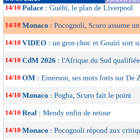
de
14/10
Palace
: Guéhi, le plan de Liverpool
lecture
14/10
Monaco
: Pocognoli, Scuro assume un
OK
14/10
VIDEO
: un gros choc et Gouiri sort s
14/10
CdM 2026
: l'Afrique du Sud qualifiée
14/10
OM
: Emerson, ses mots forts sur De 
14/10
Monaco
: Pogba, Scuro fait le point
14/10
Real
: Mendy enfin de retour
14/10
Monaco
: Pocognoli répond aux critiq