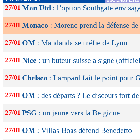
de
27/01
Man Utd
: l’option Southgate envisag
lecture
27/01
Monaco
: Moreno prend la défense de
OK
27/01
OM
: Mandanda se méfie de Lyon
27/01
Nice
: un buteur suisse a signé (officie
27/01
Chelsea
: Lampard fait le point pour 
27/01
OM
: des départs ? Le discours fort 
27/01
PSG
: un jeune vers la Belgique
27/01
OM
: Villas-Boas défend Benedetto