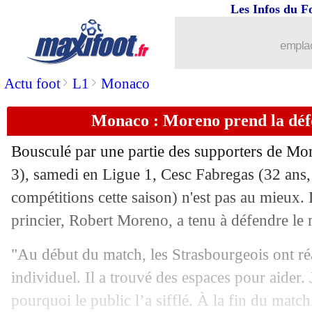
Les Infos du F
27/01
PSG
: l'agent de Cavani à Madrid
emplac
27/01
Monaco
: agacé, Slimani veut partir
>
>
Actu foot
L1
Monaco
27/01
Bordeaux
: Cafu en Arabie Saoudite (o
Monaco : Moreno prend la déf
27/01
Arsenal
: Martinelli, Ronaldinho revo
Bousculé par une partie des supporters de Mo
27/01
PSG
: l'agent de Thiago Silva s'impati
3), samedi en Ligue 1, Cesc
Fabregas
(32 ans,
compétitions cette saison) n'est pas au mieux. 
27/01
Rennes
: le salaire de Nzonzi pose pr
princier, Robert Moreno, a tenu à défendre le 
27/01
Lyon
: des nouvelles rassurantes de Te
"Au début du match, les Strasbourgeois ont r
individuel. Il a trouvé des espaces pour aider
27/01
VIDEO
: Ben Arfa est à Valladolid !
pourquoi le public l’a sifflé. À la fin du matc