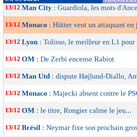
de
13/12
Man City
: Guardiola, les mots d'Ance
lecture
13/12
Monaco
: Hütter veut un attaquant en 
OK
13/12
Lyon
: Tolisso, le meilleur en L1 pour
13/12
OM
: De Zerbi encense Rabiot
13/12
Man Utd
: dispute Højlund-Diallo, A
13/12
Monaco
: Majecki absent contre le P
13/12
OM
: le titre, Rongier calme le jeu...
13/12
Brésil
: Neymar fixe son prochain gros