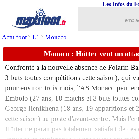
Les Infos du F
13/12
PSG
: Enrique défendu par Sage
emplac
13/12
OM
: Pogba, Rongier n'a pas entendu 
>
>
Actu foot
L1
Monaco
13/12
L1
: Toulouse-St Etienne, les compos
Monaco : Hütter veut un atta
13/12
Man City
: Guardiola, sa formule ave
Confronté à la nouvelle absence de Folarin
Ba
13/12
OM
: Rongier, un exemple pour De Ze
3 buts toutes compétitions cette saison), qui v
pour environ trois mois, l'AS Monaco peut en
13/12
Nice
: l'âge de Moukoko fait encore p
Embolo
(27 ans, 18 matchs et 3 buts toutes com
George
Ilenikhena
(18 ans, 19 apparitions et 
13/12
Brest
: Roy, sa charge contre l'UEFA !
cette saison) au poste d'avant-centre. Mais l'
Hütter ne parait pas totalement satisfait de ces
13/12
Lille
: l'OM, un match spécial pour Di