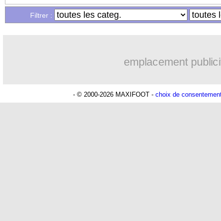
Filtrer :
15h46
TFC
: Sion Oppong signe pour 4 ans (
15h41
PSG
: Liverpool va proposer 115 M€ 
emplacement publici
14h55
PSG
: Mbaye, deux pistes se détachen
- © 2000-2026 MAXIFOOT -
choix de consentemen
14h19
Grenade
: Luca Zidane va changer de
13h56
Juve
: Zhegrova très clair sur son futu
13h35
OM
: Aguerd, le plan B de Naples
13h12
Arsenal
: Guimarães a signé son cont
12h48
Nantes
: direction Chypre pour Duve