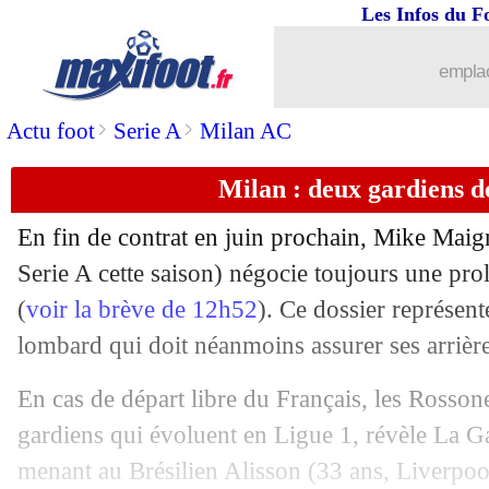
Les Infos du F
emplac
>
>
Actu foot
Serie A
Milan AC
Milan : deux gardiens d
En fin de contrat en juin prochain,
Mike Maig
Serie A cette saison) négocie toujours une pr
(
voir la brève de 12h52
). Ce dossier représent
lombard qui doit néanmoins assurer ses arrière
En cas de départ libre du Français, les Rossone
gardiens qui évoluent en Ligue 1, révèle La Ga
menant au Brésilien Alisson (33 ans, Liverpool