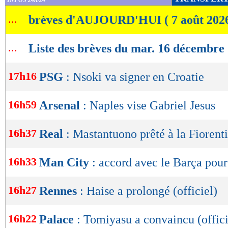
INFOS 24h/24
de
...
brèves d'AUJOURD'HUI ( 7 août 202
lecture
OK
...
Liste des brèves du mar. 16 décembre
17h16
PSG
: Nsoki va signer en Croatie
16h59
Arsenal
: Naples vise Gabriel Jesus
16h37
Real
: Mastantuono prêté à la Fiorenti
16h33
Man City
: accord avec le Barça pour
16h27
Rennes
: Haise a prolongé (officiel)
16h22
Palace
: Tomiyasu a convaincu (offici