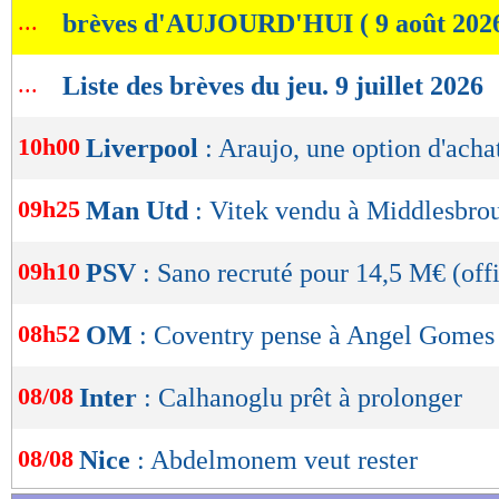
...
brèves d'AUJOURD'HUI ( 9 août 202
de
lecture
...
Liste des brèves du jeu. 9 juillet 2026
OK
10h00
Liverpool
: Araujo, une option d'ach
09h25
Man Utd
: Vitek vendu à Middlesbrou
09h10
PSV
: Sano recruté pour 14,5 M€ (offi
08h52
OM
: Coventry pense à Angel Gomes
08/08
Inter
: Calhanoglu prêt à prolonger
08/08
Nice
: Abdelmonem veut rester