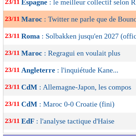
23/11
Espagne
: le meilleur collectif selon 
de
lecture
23/11
Maroc
: Twitter ne parle que de Boun
OK
23/11
Roma
: Solbakken jusqu'en 2027 (offic
23/11
Maroc
: Regragui en voulait plus
23/11
Angleterre
: l'inquiétude Kane...
23/11
CdM
: Allemagne-Japon, les compos
23/11
CdM
: Maroc 0-0 Croatie (fini)
23/11
EdF
: l'analyse tactique d'Haise