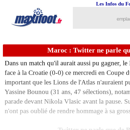
23/11
CdM
: Belgique-Canada, les compos
Les Infos du F
23/11
EdF
: Dembélé encense Giroud
emplac
23/11
Brésil
: le message de T. Silva aux sup
Maroc : Twitter ne parle q
23/11
Arabie Saoudite
: Renard calme tout 
Dans un match qu'il aurait aussi pu gagner, le 
23/11
CdM 2022
: l'étonnante stat' sur les 0-
face à la Croatie (0-0) ce mercredi en Coupe
important que les Lions de l'Atlas n'auraient p
23/11
Allemagne
: le coup de gueule de Gü
Yassine Bounou (31 ans, 47 sélections), nota
23/11
Twitter
: Blue Lock, et si le Japon y ar
parade devant Nikola Vlasic avant la pause. Sur
n'ont pas oublié de rendre hommage à sa gross
23/11
Japon
: un record pour le vétéran Na
Twitter ne parle que de 