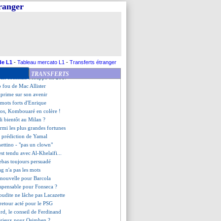
araes, Howe répond encore
tranger
ncore approché en Liga
se penche sur Retegui
message de Félix
ste pour Longoria
ck, Palmer jubile
end Bulka sur la forme
avi de l'exemple Marquinhos
de L1
-
Tableau mercato L1
-
Transferts étranger
age soulagé mais...
TRANSFERTS
vait conseillé Mbappé en 2017
 fou de Mac Allister
xprime sur son avenir
 mots forts d'Enrique
clos, Kombouaré en colère !
i bientôt au Milan ?
rmi les plus grandes fortunes
a prédiction de Yamal
ettino - "pas un clown"
est tendu avec Al-Khelaïfi...
ebas toujours persuadé
g n'a pas les mots
 nouvelle pour Barcola
ispensable pour Fonseca ?
aoudite ne lâche pas Lacazette
 retour acté pour le PSG
rd, le conseil de Ferdinand
sérieux pour Osimhen ?