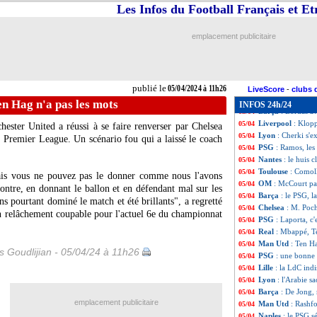
Newcastle
: Guim
05/04
Les Infos du Football Français et E
PSG
: Kurzawa e
05/04
Genoa
: la Juve 
05/04
emplacement publicitaire
Barça
: Xavi, le 
05/04
OM
: Diaz fatali
05/04
Chelsea
: hat-tri
05/04
Nice
: Dante repr
05/04
publié le
05/04/2024 à 11h26
PSG
: Enrique r
05/04
LiveScore
-
clubs 
Lyon
: le BEPF, S
05/04
n Hag n'a pas les mots
INFOS 24h/24
Barça
: Bordas a
05/04
Liverpool
: Klopp
05/04
ester United a réussi à se faire renverser par Chelsea
Lyon
: Cherki s'e
05/04
e Premier League. Un scénario fou qui a laissé le coach
PSG
: Ramos, les
05/04
Nantes
: le huis 
05/04
Toulouse
: Comoll
05/04
is vous ne pouvez pas le donner comme nous l'avons
OM
: McCourt pa
05/04
ntre, en donnant le ballon et en défendant mal sur les
Barça
: le PSG, l
05/04
s pourtant dominé le match et été brillants", a regretté
Chelsea
: M. Poch
05/04
n relâchement coupable pour l'actuel 6e du championnat
PSG
: Laporta, c'
05/04
Real
: Mbappé, T
05/04
Man Utd
: Ten Ha
05/04
is Goudlijian - 05/04/24 à 11h26
PSG
: une bonne
05/04
Lille
: la LdC ind
05/04
Lyon
: l'Arabie s
05/04
Barça
: De Jong,
05/04
emplacement publicitaire
Man Utd
: Rashfo
05/04
Naples
: le PSG 
05/04