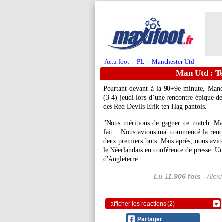
Actu foot
PL
Manchester Utd
>
>
Man Utd : Te
Pourtant devant à la 90+9e minute, Manch
(3-4) jeudi lors d’une rencontre épique d
des Red Devils Erik ten Hag pantois.
"Nous méritions de gagner ce match. Ma
fait... Nous avions mal commencé la renco
deux premiers buts. Mais après, nous avion
le Néerlandais en conférence de presse. U
d'Angleterre...
Lu 11.906 fois
- Alex
afficher les réactions (2)
Partager