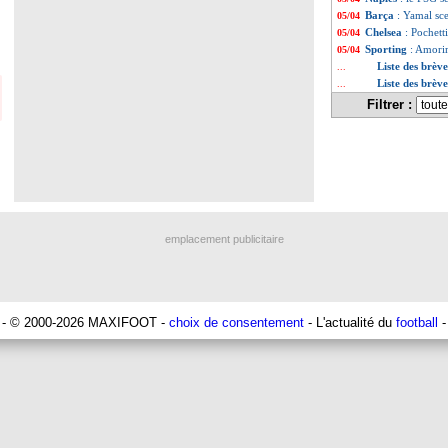
Barça
: Yamal sce
05/04
Chelsea
: Pochet
05/04
Sporting
: Amori
05/04
Liste des brève
...
Liste des brèv
...
Filtrer :
emplacement publicitaire
- © 2000-2026 MAXIFOOT -
choix de consentement
- L'actualité du
football
-