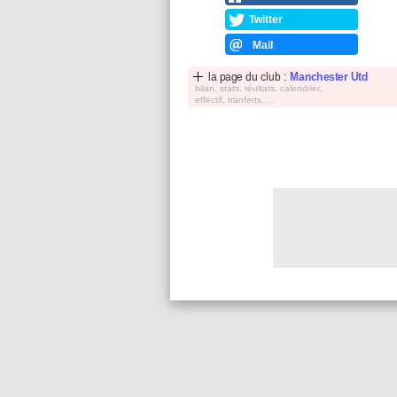
Twitter
Mail
la page du club :
Manchester Utd
bilan, stats, réultats, calendrier,
effectif, tranferts, ...