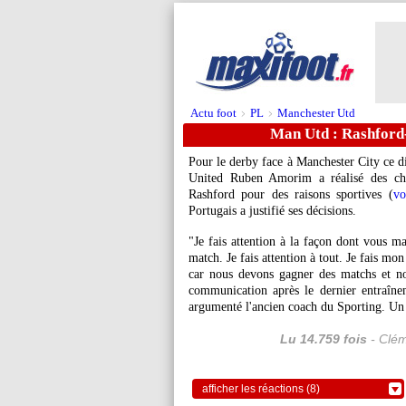
Actu foot
PL
Manchester Utd
>
>
Man Utd : Rashford
Pour le derby face à Manchester City ce 
United Ruben Amorim a réalisé des cho
Rashford pour des raisons sportives (
vo
Portugais a justifié ses décisions.
"Je fais attention à la façon dont vous m
match. Je fais attention à tout. Je fais mon
car nous devons gagner des matchs et no
communication après le dernier entraîneme
argumenté l'ancien coach du Sporting. Un 
Lu 14.759 fois
- Clém
afficher les réactions (8)