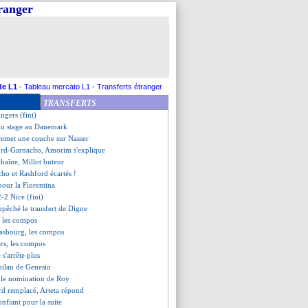
tranger
surpris par l'Arabie Saoudite
ivré sa meilleure version
chute à Côme
on, les compos
role anti-Stade de France
our Manchester United !
ris sur le fil
de L1
-
Tableau mercato L1
-
Transferts étranger
tes (fini)
TRANSFERTS
 Strasbourg (fini)
ngers (fini)
 du stage au Danemark
 remet une couche sur Nasser
ord-Garnacho, Amorim s'explique
chaîne, Millot buteur
ho et Rashford écartés !
 pour la Fiorentina
2-2 Nice (fini)
pêché le transfert de Digne
, les compos
rasbourg, les compos
rs, les compos
e s'arrête plus
 bilan de Genesio
ble nomination de Roy
rd remplacé, Arteta répond
onfiant pour la suite