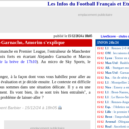
Les Infos du Football Français et E
Al Hilal
: Neymar 
15/12
PSG
: Neymar a l
15/12
Ita.
: la Roma re
15/12
emplacement publicitaire
L1
: Paris SG-Ly
15/12
Brest
: une bande
15/12
Ang.
: le derby p
15/12
All.
: Dortmund rep
15/12
publié le
15/12/2024 à 18h05
LiveScore
-
clubs 
L1
: Brest 4-1 Nan
15/12
-Garnacho, Amorim s'explique
INFOS 24h/24
L1
: Le Havre 0-3
15/12
L1
: Rennes 2-0 A
15/12
dimanche en Premier League, l'entraîneur de Manchester
OM
: les raisons
15/12
ix forts en écartant Alejandro Garnacho et Marcus
Lyon
: Textor en
15/12
ir la brève de 17h10
). Au micro de Sky Sports, le
Man Utd
: Rashf
15/12
All.
: Stuttgart en
15/12
Man Utd
: Garnac
15/12
angez, à la façon dont vous vous habillez pour aller au
Ita.
: fin de série
15/12
 évaluation et je décide ensuite. Le contexte est difficile
L1
: Montpellier 
15/12
us sommes dans une situation délicate. Il y a eu une
Nice
: Emery a em
15/12
nt. Ils vont bien, ils se sont très bien entraînés", a
L1
: Brest-Nantes
15/12
problème de laisser-aller ?
L1
: Le Havre-St
15/12
L1
: Rennes-Ange
15/12
Esp.
: l'Atletico n
ent Barbier - 15/12/24 à 18h05
15/12
Lille
: le premier
15/12
Brest
: l'improba
15/12
Arsenal
: Ødegaa
15/12
Real
: Ancelotti c
15/12
emplacement publicitaire