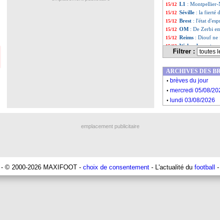
L1
: Montpellier-
15/12
Séville
: la fierté
15/12
Brest
: l'état d'es
15/12
OM
: De Zerbi e
15/12
Reims
: Diouf ne 
15/12
Wolverhampton
15/12
Filtrer :
Lyon
: M. Fofana 
15/12
OM
: Merlin dith
15/12
ARCHIVES DES B
L1
: David élu j
15/12
.
Liverpool
: 100 p
15/12
brèves du jour
.
PSG
: menace sa
15/12
mercredi 05/08/20
PSG-OL
: Al Khe
15/12
.
lundi 03/08/2026
Man City
: Guard
15/12
VIDEO
: Bove de
15/12
Real
: Morientes
15/12
emplacement publicitaire
Lyon
: deux préte
15/12
PSG-OL
: afflux 
15/12
Liste des brèv
...
Liste des brèv
...
- © 2000-2026 MAXIFOOT -
choix de consentement
- L'actualité du
football
-