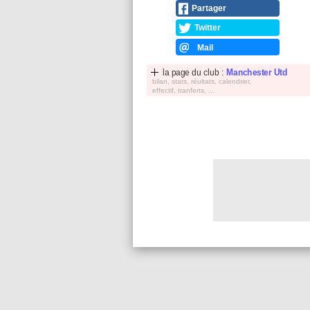
Partager
Twitter
Mail
la page du club :
Manchester Utd
bilan, stats, réultats, calendrier,
effectif, tranferts, ...