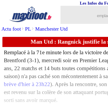
Les Infos du F
20/01
Salernitana
: Yilmaz et Diego Costa ci
emplac
20/01
OM
: pour Alvaro, "la porte est ouvert
>
>
Actu foot
PL
Manchester Utd
20/01
FIFA
: de nouvelles règles pour les prê
Man Utd : Rangnick justifie la
20/01
OM
: Caleta-Car proposé au Milan AC
Remplacé à la 71e minute lors de la victoire 
Brentford (3-1), mercredi soir en Premier Lea
20/01
Sondage MF
: le Real, compliqué pour
ans, 22 matchs et 14 buts toutes compétitions
20/01
saison) n'a pas caché son mécontentement à sa 
Newcastle
: ça chauffe pour Diego Car
brève d'hier à 23h22
). Après la rencontre, so
20/01
Juve
: Arsenal négocie pour Arthur, ma
est revenu sur la colère de son attaquant portu
sorti sans avoir marqué.
20/01
Barça
: Dembélé n'a joué que 52% de