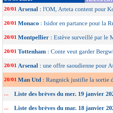
de
20/01
Arsenal
: l'OM, Arteta content pour K
lecture
OK
20/01
Monaco
: Isidor en partance pour la R
20/01
Montpellier
: Estève surveillé par le
20/01
Tottenham
: Conte veut garder Bergw
20/01
Arsenal
: une offre saoudienne pour
20/01
Man Utd
: Rangnick justifie la sortie
...
Liste des brèves du mer. 19 janvier 20
...
Liste des brèves du mar. 18 janvier 20