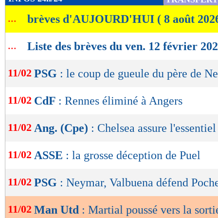
de
...
brèves d'AUJOURD'HUI ( 8 août 202
lecture
OK
...
Liste des brèves du ven. 12 février 20
11/02
PSG
: le coup de gueule du père de N
11/02
CdF
: Rennes éliminé à Angers
11/02
Ang. (Cpe)
: Chelsea assure l'essentiel
11/02
ASSE
: la grosse déception de Puel
11/02
PSG
: Neymar, Valbuena défend Poche
11/02
Man Utd
: Martial poussé vers la sorti