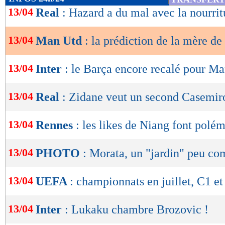
de
13/04
Real
: Hazard a du mal avec la nourrit
lecture
13/04
Man Utd
: la prédiction de la mère d
OK
13/04
Inter
: le Barça encore recalé pour Ma
13/04
Real
: Zidane veut un second Casemir
13/04
Rennes
: les likes de Niang font polé
13/04
PHOTO
: Morata, un "jardin" peu c
13/04
UEFA
: championnats en juillet, C1 e
13/04
Inter
: Lukaku chambre Brozovic !