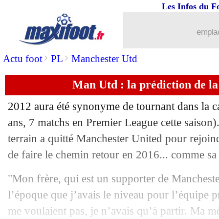
Les Infos du F
13/04
Juve
: Ramsey a peur de grossir
emplac
13/04
Inter
: Godin plaît à 2 cadors anglais
>
>
Actu foot
PL
Manchester Utd
13/04
Divers
: confinement prolongé jusqu'a
Man Utd : la prédiction de l
13/04
Bordeaux
: un agent tacle l'ancienne 
2012 aura été synonyme de tournant dans la c
13/04
Man Utd
: Messi ou CR7 ? L'analyse 
ans, 7 matchs en Premier League cette saison).
terrain a quitté Manchester United pour rejoin
13/04
PSG
: Benavente voit déjà Mbappé au
de faire le chemin retour en 2016... comme sa m
13/04
Algérie
: Oukidja vise la place de n°1
"Mon frère, qui est un supporter de Mancheste
l’époque que j’avais le niveau pour l’équipe p
13/04
VIDEO
: les petits du foot avec les so
me voulaient pas, je n’avais qu’à partir. Ma m