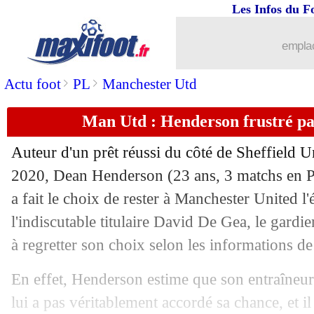
Les Infos du F
24/02
Man City
: Angelino - "Guardiola m'a
emplac
24/02
Everton
: Digne a prolongé (officiel)
>
>
Actu foot
PL
Manchester Utd
24/02
L1
: Nîmes-Lorient, les compos
Man Utd : Henderson frustré pa
24/02
Real
: le titre, Varane n'abandonnera 
Auteur d'un prêt réussi du côté de Sheffield U
24/02
Naples
: Gattuso accepte les critiques
2020, Dean Henderson (23 ans, 3 matchs en P
a fait le choix de rester à Manchester United l'
24/02
PSG
: P. Ménès - "on est schizos ave
l'indiscutable titulaire David De Gea, le gard
à regretter son choix selon les informations d
24/02
Lyon
: Cherki, Slimani a "rarement vu
En effet, Henderson estime que son entraîneu
24/02
Gladbach
: City, Rose ne vient pas pou
lui a pas véritablement accordé sa chance, et il