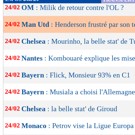
de
24/02
OM
: Milik de retour contre l'OL ?
lecture
24/02
Man Utd
: Henderson frustré par son 
OK
24/02
Chelsea
: Mourinho, la belle stat' de 
24/02
Nantes
: Kombouaré explique les mises
24/02
Bayern
: Flick, Monsieur 93% en C1
24/02
Bayern
: Musiala a choisi l'Allemagne
24/02
Chelsea
: la belle stat' de Giroud
24/02
Monaco
: Petrov vise la Ligue Europa