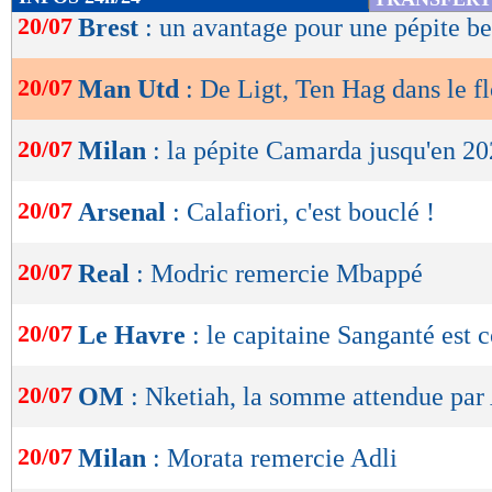
de
20/07
Brest
: un avantage pour une pépite b
lecture
20/07
Man Utd
: De Ligt, Ten Hag dans le f
OK
20/07
Milan
: la pépite Camarda jusqu'en 202
20/07
Arsenal
: Calafiori, c'est bouclé !
20/07
Real
: Modric remercie Mbappé
20/07
Le Havre
: le capitaine Sanganté est c
20/07
OM
: Nketiah, la somme attendue par
20/07
Milan
: Morata remercie Adli