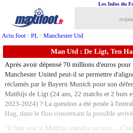
Les Infos du F
20/07
Amical
: Le Havre l'emporte 7-0
emplac
20/07
Roma
: Paredes refuse l'Arabie Saoudi
>
>
Actu foot
PL
Manchester Utd
20/07
Lyon
: un buteur de 16 ans recruté (off
Man Utd : De Ligt, Ten Hag
20/07
Amical
: Nantes renversé par Hambou
Après avoir dépensé 70 millions d'euros pour 
20/07
Barça
: prix fixé pour Raphinha
Manchester United peut-il se permettre d'align
réclamés par le Bayern Munich pour son défen
20/07
Amical
: Lens bat Louvain
Matthijs
de Ligt
(24 ans, 22 matchs et 2 buts e
2023-2024) ? La question a été posée à l'entr
20/07
Leverkusen
: Liverpool fonce sur Fr
Hag, dans le flou concernant la possible arriv
20/07
Man Utd
: Ten Hag compte sur Sanch
"Il faut voir si Matthijs viendra ou non… C'es