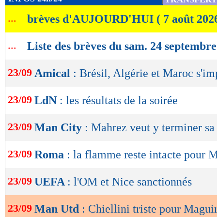
de
...
brèves d'AUJOURD'HUI ( 7 août 202
lecture
OK
...
Liste des brèves du sam. 24 septembr
23/09
Amical
: Brésil, Algérie et Maroc s'i
23/09
LdN
: les résultats de la soirée
23/09
Man City
: Mahrez veut y terminer sa 
23/09
Roma
: la flamme reste intacte pour 
23/09
UEFA
: l'OM et Nice sanctionnés
23/09
Man Utd
: Chiellini triste pour Magui