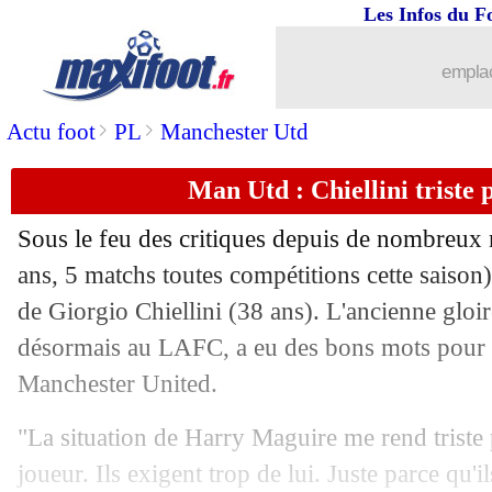
Les Infos du F
emplac
>
>
Actu foot
PL
Manchester Utd
Man Utd : Chiellini triste
Sous le feu des critiques depuis de nombreux
ans, 5 matchs toutes compétitions cette saison
de Giorgio Chiellini (38 ans). L'ancienne gloir
désormais au LAFC, a eu des bons mots pour l
Manchester United.
"La situation de Harry Maguire me rend triste 
joueur. Ils exigent trop de lui. Juste parce qu'