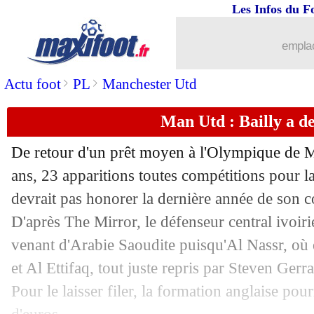
Les Infos du F
23/07
OM
: Maehle, pourquoi ça coince
emplac
23/07
Divers
: Denayer rebondit en Arabie S
>
>
Actu foot
PL
Manchester Utd
23/07
PSG
: Kane finalement tenté ?
Man Utd : Bailly a de
23/07
PSG
: bonne nouvelle pour Neymar !
De retour d'un prêt moyen à l'Olympique de M
23/07
Amical
: Lyon chute contre Molenbee
ans, 23 apparitions toutes compétitions pour 
devrait pas honorer la dernière année de son 
23/07
Newcastle
: Saint-Maximin, transfert
D'après The Mirror, le défenseur central ivoir
venant d'Arabie Saoudite puisqu'Al Nassr, où
23/07
Amical
: Nantes s'impose face à Ange
et Al Ettifaq, tout juste repris par Steven Gerrar
Pour le laisser filer, la formation anglaise po
23/07
Wolfsbourg
: quand Kovac vante la Li