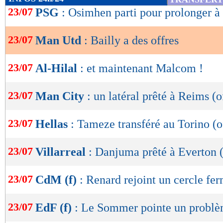
de
23/07
PSG
: Osimhen parti pour prolonger à
lecture
23/07
Man Utd
: Bailly a des offres
OK
23/07
Al-Hilal
: et maintenant Malcom !
23/07
Man City
: un latéral prêté à Reims (o
23/07
Hellas
: Tameze transféré au Torino (of
23/07
Villarreal
: Danjuma prêté à Everton (
23/07
CdM (f)
: Renard rejoint un cercle fe
23/07
EdF (f)
: Le Sommer pointe un probl