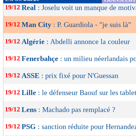
de
19/12
Real
: Joselu voit un manque de motiv
lecture
19/12
Man City
: P. Guardiola - "je suis là"
OK
19/12
Algérie
: Abdelli annonce la couleur
19/12
Fenerbahçe
: un milieu néerlandais 
19/12
ASSE
: prix fixé pour N'Guessan
19/12
Lille
: le défenseur Baouf sur les table
19/12
Lens
: Machado pas remplacé ?
19/12
PSG
: sanction réduite pour Hernande