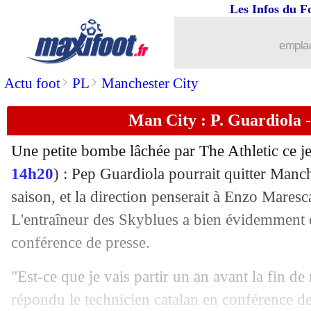
Les Infos du F
...
brèves d'AUJOURD'HUI ( 6 août 202
emplac
...
Liste des brèves du sam. 20 décembre
>
>
Actu foot
PL
Manchester City
19/12
OM
: de la concurrence pour El Karo
Man City : P. Guardiola - 
19/12
CdF
: tous les résultats de la soirée
Une petite bombe lâchée par The Athletic ce je
19/12
CdF
: Les Herbiers 0-0 (5-6 tab) Anger
14h20
) : Pep Guardiola pourrait quitter Manch
saison, et la direction penserait à Enzo Maresc
19/12
CdF
: Lens 3-1 Feignies (fini)
L'entraîneur des Skyblues a bien évidemment ét
conférence de presse.
19/12
CdF
: Avranches 1-1 (5-4 tab) Brest (fi
"Est-ce que je vais partir un an avant la fin de 
19/12
All.
: la belle opération de Dortmund
répondu le technicien catalan en conférence de