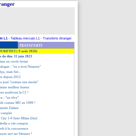
tranger
de L1
-
Tableau mercato L1
-
Transferts étranger
TRANSFERTS
OURD'HUI ( 9 août 2026)
es du dim. 11 juin 2023
dans un cercle fermé
ndogan - "on a écrit l'histoire"
çu, mais fier...
re depuis 2012
i a joué "comme une merde"
rmine meilleur buteur
zens soulèvent la C1 !
lva - "un rêve"
riplé comme MU en 1999 !
rejoint Zidane
s complet
 City 1-0 Inter Milan (fini)
abella a vite compris
prêt à la concurrence
uyne sort sur blessure !