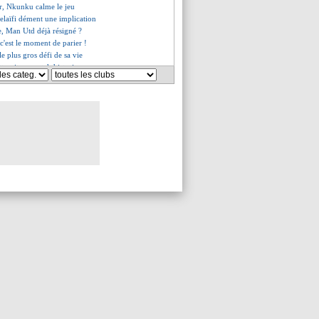
ur, Nkunku calme le jeu
laïfi dément une implication
e, Man Utd déjà résigné ?
 c'est le moment de parier !
le plus gros défi de sa vie
tt voit un match historique
lemans, c'est confirmé (off.)
nter, les compos
-Khelaïfi envoie un message
 vrai danger pour M. Thuram ?
cheté pour 30 M€ (officiel)
ord trouvé avec Tielemans
 Mondial, Nkunku a digéré
phrase de Pérez sur Mbappé
PSG toujours dans le coup ?
tard parti pour rester
s surpris pour Nagelsmann
zio c'est du sérieux
voire, W. Fofana n'a pas douté
imhen, les deux priorités
t Mbappé aux JO
ez, le PSG va accélérer
is pour succéder à Tudor !
rait bien entraîner
nge de numéro
ne co-diffusion en France