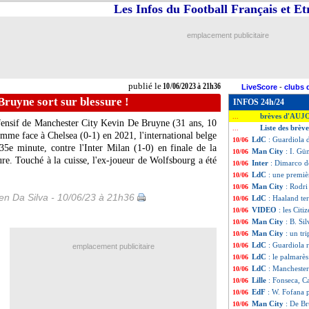
Les Infos du Football Français et E
emplacement publicitaire
publié le
10/06/2023 à 21h36
LiveScore
-
clubs 
ruyne sort sur blessure !
INFOS 24h/24
brèves d'AUJ
...
fensif de Manchester City Kevin
De Bruyne
(31 ans, 10
Liste des brèv
...
mme face à Chelsea (0-1) en 2021, l'international belge
LdC
: Guardiola 
10/06
 35e minute, contre l'Inter Milan (1-0) en finale de la
Man City
: I. Gü
10/06
e. Touché à la cuisse, l'ex-joueur de Wolfsbourg a été
Inter
: Dimarco dé
10/06
LdC
: une premiè
10/06
Man City
: Rodr
10/06
n Da Silva - 10/06/23 à 21h36
LdC
: Haaland te
10/06
VIDEO
: les Citi
10/06
Man City
: B. Si
10/06
Man City
: un t
10/06
LdC
: Guardiola 
10/06
emplacement publicitaire
LdC
: le palmarè
10/06
LdC
: Manchester
10/06
Lille
: Fonseca, C
10/06
EdF
: W. Fofana 
10/06
Man City
: De Br
10/06