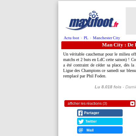
Actu foot
PL
Manchester City
>
>
Man City : De B
Un véritable cauchemar pour le milieu of
matchs et 2 buts en LdC cette saison) ! Co
a été contraint de céder sa place, dès la
Ligue des Champions ce samedi sur blessur
remplacé par Phil Foden.
Lu 8.018 fois
- Damie
afficher les réactions (3)
Partager
Twitter
Mail