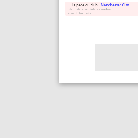
la page du club :
Manchester City
bilan, stats, réultats, calendrier,
effectif, tranferts, ...