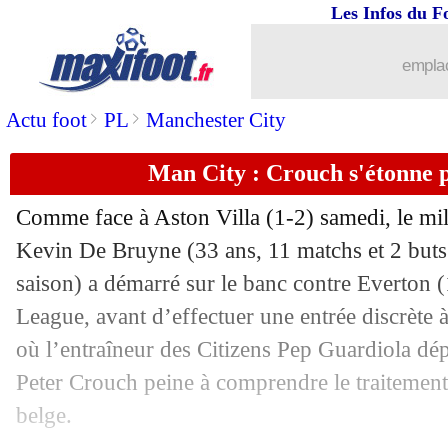
Les Infos du F
27/12
OM
: la Juve met Danilo sur le march
emplac
27/12
Ballon d'Or
: CR7 l'aurait donné à Vin
>
>
Actu foot
PL
Manchester City
27/12
Divers
: les frères Payet bientôt réunis
Man City : Crouch s'étonne
27/12
Liverpool
: Salah veut rester humble
Comme face à Aston Villa (1-2) samedi, le mi
27/12
PSG
: Mendes veut partir !
Kevin De
Bruyne
(33 ans, 11 matchs et 2 buts
saison) a démarré sur le banc contre Everton (
27/12
Chelsea
: Mourinho réclame Félix à F
League, avant d’effectuer une entrée discrète
où l’entraîneur des Citizens Pep Guardiola dé
27/12
Roma
: le mercato, Ranieri fait le poin
Peter Crouch peine à comprendre le traitement 
belge.
27/12
Al-Nassr
: Ronaldo démonte la Ligue 