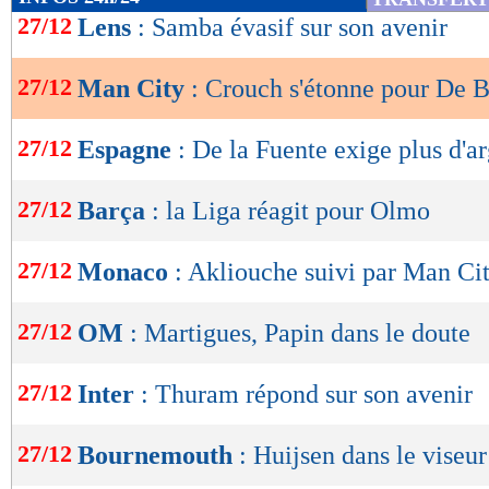
de
27/12
Lens
: Samba évasif sur son avenir
lecture
27/12
Man City
: Crouch s'étonne pour De 
OK
27/12
Espagne
: De la Fuente exige plus d'a
27/12
Barça
: la Liga réagit pour Olmo
27/12
Monaco
: Akliouche suivi par Man Ci
27/12
OM
: Martigues, Papin dans le doute
27/12
Inter
: Thuram répond sur son avenir
27/12
Bournemouth
: Huijsen dans le viseu