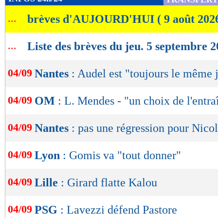
de
...
brèves d'AUJOURD'HUI ( 9 août 202
lecture
OK
...
Liste des brèves du jeu. 5 septembre 
04/09
Nantes
: Audel est "toujours le même 
04/09
OM
: L. Mendes - "un choix de l'entra
04/09
Nantes
: pas une régression pour Nicol
04/09
Lyon
: Gomis va "tout donner"
04/09
Lille
: Girard flatte Kalou
04/09
PSG
: Lavezzi défend Pastore