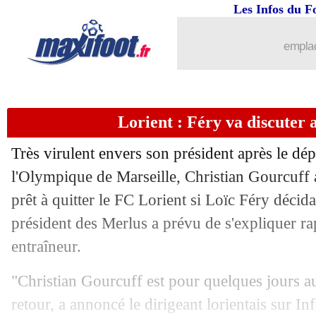
Les Infos du F
emplac
Lorient : Féry va discuter
Très virulent envers son président après le dé
l'Olympique de Marseille, Christian Gourcuff a
prêt à quitter le FC Lorient si Loïc Féry décida
président des Merlus a prévu de s'expliquer r
entraîneur.
"Christian Gourcuff est pour quelques jours a
retour, a annoncé le dirigeant lorientais sur Inf