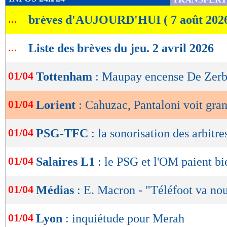
de
...
brèves d'AUJOURD'HUI ( 7 août 202
lecture
OK
...
Liste des brèves du jeu. 2 avril 2026
01/04
Tottenham
: Maupay encense De Zerb
01/04
Lorient
: Cahuzac, Pantaloni voit gra
01/04
PSG-TFC
: la sonorisation des arbitres
01/04
Salaires L1
: le PSG et l'OM paient bi
01/04
Médias
: E. Macron - "Téléfoot va n
01/04
Lyon
: inquiétude pour Merah