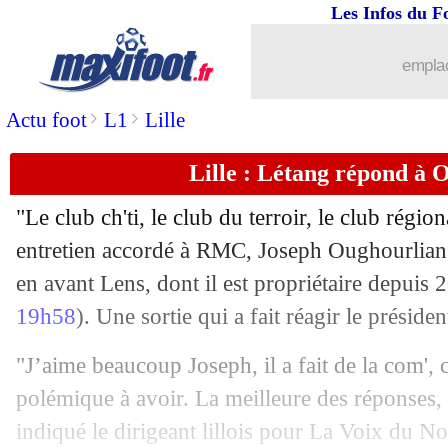
Les Infos du F
emplac
>
>
Actu foot
L1
Lille
Lille : Létang répond à 
"Le club ch'ti, le club du terroir, le club régio
entretien accordé à RMC, Joseph Oughourlian
en avant Lens, dont il est propriétaire depuis 
19h58
). Une sortie qui a fait réagir le préside
"J’aime beaucoup Joseph, il a fait de la com', 
polémique à avoir. La meilleure des réponses, 
indiqué le dirigeant lillois pour La Voix du No