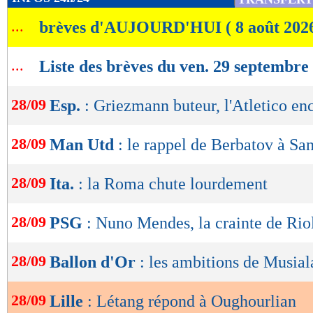
de
...
brèves d'AUJOURD'HUI ( 8 août 202
lecture
OK
...
Liste des brèves du ven. 29 septembre
28/09
Esp.
: Griezmann buteur, l'Atletico en
28/09
Man Utd
: le rappel de Berbatov à Sa
28/09
Ita.
: la Roma chute lourdement
28/09
PSG
: Nuno Mendes, la crainte de Rio
28/09
Ballon d'Or
: les ambitions de Musial
28/09
Lille
: Létang répond à Oughourlian