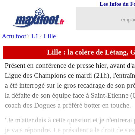
Les Infos du F
17/09
OM
: Rabiot, un agent critique son ch
emplac
17/09
Liverpool
: le coup de gueule d'Alisso
>
>
Actu foot
L1
Lille
17/09
LdC
: Sacchi contre la nouvelle formu
Lille : la colère de Létang, 
17/09
Lyon
: un huis clos partiel contre l'O
Présent en conférence de presse hier, avant d'
17/09
Al-Nassr
: Luis Castro limogé (officie
Ligue des Champions ce mardi (21h), l'entraî
a été interrogé sur le gros recadrage de son pr
17/09
Barça
: Fermin Lopez, la tuile...
la défaite de son équipe face à Saint-Etienne (
coach des Dogues a préféré botter en touche.
17/09
PSG
: Joao Neves, un "monstre" pour
"Je m'attendais à cette question et je n'entrera
17/09
Man City
: une grève des joueurs ? Ro
je vais répondre. Le président a le droit de s'ex