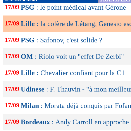
de
17/09
PSG
: le point médical avant Gérone
lecture
17/09
Lille
: la colère de Létang, Genesio es
OK
17/09
PSG
: Safonov, c'est solide ?
17/09
OM
: Riolo voit un "effet De Zerbi"
17/09
Lille
: Chevalier confiant pour la C1
17/09
Udinese
: F. Thauvin - "à mon meilleu
17/09
Milan
: Morata déjà conquis par Fofa
17/09
Bordeaux
: Andy Carroll en approche