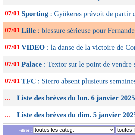
OK
07/01
Sporting
: Gyökeres prévoit de partir c
07/01
Lille
: blessure sérieuse pour Fernand
07/01
VIDEO
: la danse de la victoire de Co
07/01
Palace
: Textor sur le point de vendre 
07/01
TFC
: Sierro absent plusieurs semaine
...
Liste des brèves du lun. 6 janvier 2025
...
Liste des brèves du dim. 5 janvier 202
Filtrer :