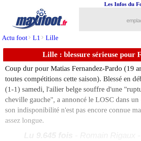
Les Infos du F
07/01
Barça
: Araujo aurait dit oui à la Juve
emplac
07/01
FFF
: Donnarumma, Singo aurait dû êt
>
>
Actu foot
L1
Lille
07/01
OM
: Pau Lopez à Lens, 3 clubs heure
Lille : blessure sérieuse pou
07/01
Real
: Alaba enfin de retour dans le gr
Coup dur pour Matias
Fernandez-Pardo
(19 an
toutes compétitions cette saison). Blessé en d
07/01
Rennes
: Fofana et Samba, des salaires
(1-1) samedi, l'ailier belge souffre d'une "rupt
cheville gauche", a annoncé le LOSC dans u
07/01
PSG
: Arsenal surveille Lee, mais...
son indisponibilité n'est pas encore connue ma
07/01
Man Utd
: Rashford vers un prêt à Mi
assez longue.
Lu 9.645 fois
- Romain Rigaux -
07/01
Antwerp
: Butez transféré à Côme (off