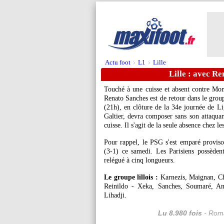
Actu foot
L1
Lille
>
>
Lille : avec R
Touché à une cuisse et absent contre Mont
Renato Sanches est de retour dans le group
(21h), en clôture de la 34e journée de L
Galtier, devra composer sans son attaqua
cuisse. Il s'agit de la seule absence chez l
Pour rappel, le PSG s'est emparé proviso
(3-1) ce samedi. Les Parisiens possèden
relégué à cinq longueurs.
Le groupe lillois :
Karnezis, Maignan, Ch
Reinildo - Xeka, Sanches, Soumaré, An
Lihadji.
Lu 8.980 fois
- Roma