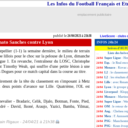
Les Infos du Football Français et E
emplacement publicitaire
publié le
24/04/2021 à 21h38
LiveScore
-
clubs 
enato Sanches contre Lyon
INFOS 24h/24
brèves d'AUJ
...
pellier (1-1) la semaine dernière, le milieu de terrain
Liste des brèv
...
e lillois pour le choc sur la pelouse de Lyon, dimanche
Super Ligue
: He
24/04
igue 1. En revanche, l'entraîneur du LOSC, Christophe
Esp.
: le Real enc
24/04
nt Timothy Weah, qui souffre d'une petite lésion à une
Monaco
: Kovac 
24/04
es Dogues pour ce match capital dans la course au titre.
L2
: le classement
24/04
L2
: les résultats 
24/04
irement de la tête du classement en s'imposant à Metz
Lille
: avec Renat
24/04
t deux points d'avance sur Lille. Quatrième, l'OL est
Lyon
: le groupe
24/04
Liverpool
: Klopp
24/04
Monaco
: Martin
24/04
evalier - Bradaric, Celik, Djalo, Botman, Fonte, Pied,
Super Ligue
: We
24/04
dré - David, Ikoné, Araujo, Yazici, Bamba, Yilmaz,
OM
: le retour d
24/04
Ang.
: Chelsea r
24/04
Metz
: F. Antonett
24/04
PSG
: Manchester
in Rigaux - 24/04/21 à 21h38
24/04
PSG
: Kean évoq
24/04