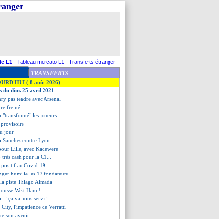
tranger
de L1
-
Tableau mercato L1
-
Transferts étranger
TRANSFERTS
OURD'HUI ( 8 août 2026)
es du dim. 25 avril 2021
nry pas tendre avec Arsenal
ore freiné
a "transformé" les joueurs
 provisoire
du jour
o Sanches contre Lyon
 pour Lille, avec Kadewere
 très cash pour la C1...
s positif au Covid-19
nger humilie les 12 fondateurs
e la piste Thiago Almada
epousse West Ham !
i - "ça va nous servir"
 City, l'impatience de Verratti
ue son avenir