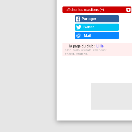
afficher les réactions (+)
Partager
Twitter
Mail
la page du club :
Lille
bilan, stats, réultats, calendrier,
effectif, tranferts, ...