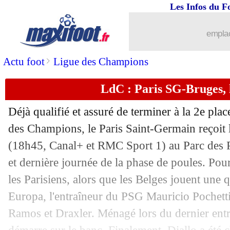
Les Infos du F
07/12
LdC
: Haller rejoint Ronaldo dans l'hi
emplac
07/12
LdC
: Mbappé, un record de précocité
>
Actu foot
Ligue des Champions
07/12
PHOTO
: les larmes de Suarez
LdC : Paris SG-Bruges, 
07/12
PSG
: Pochettino a vu des progrès dans
Déjà qualifié et assuré de terminer à la 2e pla
07/12
PSG
: une bonne victoire pour Diallo
des Champions, le Paris Saint-Germain reçoit
(18h45, Canal+ et RMC Sport 1) au Parc des Pr
07/12
PSG
: Mbappé veut mettre Messi en c
et dernière journée de la phase de poules. Pou
les Parisiens, alors que les Belges jouent une 
07/12
PSG
: Mbappé voulait bien terminer
Europa, l'entraîneur du PSG Mauricio Pochett
Ramos et Draxler. Ménagé lors du dernier en
07/12
LdC
: le classement du groupe A (PSG