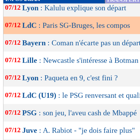
de
07/12
Lyon
: Kalulu explique son départ
Suivez l'évolution du score et le nom des but
lecture
Score de Maxifoot
07/12
LdC
: Paris SG-Bruges, les compos
OK
Lu 422 fois
- Damien Da Silva -
07/12
Bayern
: Coman n'écarte pas un dépar
07/12
Lille
: Newcastle s'intéresse à Botman
07/12
Lyon
: Paqueta en 9, c'est fini ?
07/12
LdC (U19)
: le PSG renversant et qual
07/12
PSG
: son jeu, l'aveu cash de Mbappé
07/12
Juve
: A. Rabiot - "je dois faire plus"