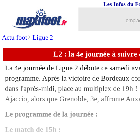
26/08
OM
: Twitter dénonce une purge...
Les Infos du F
26/08
Brest
: les regrets de Roy
emplac
26/08
Brest
: le dégoût de Lees-Melou !
>
Actu foot
Ligue 2
L2 : la 4e journée à suivr
26/08
OM
: Lopez lucide sur les progrès à e
La 4e journée de Ligue 2 débute ce samedi av
26/08
L2
: le classement provisoire
programme. Après la victoire de Bordeaux con
dans l'après-midi, place au multiplex de 19h ! 
26/08
L2
: tous les résultats du jour
Ajaccio, alors que Grenoble, 3e, affronte Auxe
26/08
L1
: Marseille 2-0 Brest (fini)
Le programme de la journée :
26/08
Porto
: Milan prépare une offre pour 
Le match de 15h :