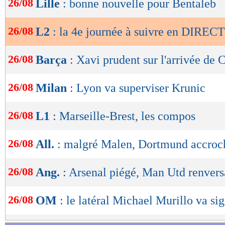
26/08
Lille
: bonne nouvelle pour Bentaleb
Rodez - Valenciennes
de
lecture
Suivez l'évolution du score et les buteurs 
26/08
L2
: la 4e journée à suivre en DIRECT
OK
Score de Maxifoot.
26/08
Barça
: Xavi prudent sur l'arrivée de 
Lu 6.148 fois
- Damien Da Silva 
26/08
Milan
: Lyon va superviser Krunic
26/08
L1
: Marseille-Brest, les compos
26/08
All.
: malgré Malen, Dortmund accroc
26/08
Ang.
: Arsenal piégé, Man Utd renvers
26/08
OM
: le latéral Michael Murillo va sig