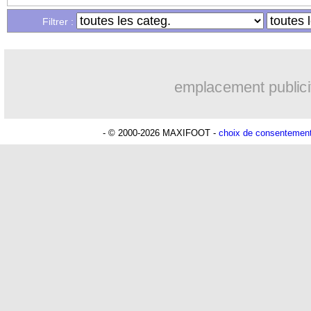
Filtrer :
13/12
L1
: Paris FC 0-3 Toulouse (fini)
13/12
Algérie
: les absents, Petkovic s'expli
emplacement publici
13/12
Ita.
: l'Atalanta confirme
- © 2000-2026 MAXIFOOT -
choix de consentemen
13/12
L2
: le classement provisoire
13/12
L2
: Saint-Etienne bute sur la lanterne
13/12
Monaco
: Pogba bien forfait contre l
13/12
Juve
: une offre de rachat à 1,1 Md€ r
13/12
Metz
: les regrets de Gbamin face au