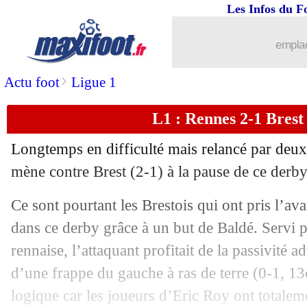
Les Infos du F
emplac
>
Actu foot
Ligue 1
L1 : Rennes 2-1 Brest 
Longtemps en difficulté mais relancé par deu
mène contre Brest (2-1) à la pause de ce derby
Ce sont pourtant les Brestois qui ont pris l’a
dans ce derby grâce à un but de Baldé. Servi 
rennaise, l’attaquant profitait de la passivité ad
d’une frappe du gauche à ras de terre (0-1, 1
logique car les joueurs d’Eric Roy ont totalem