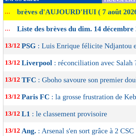
direct sur le Live-Score de
de
...
brèves d'AUJOURD'HUI ( 7 août 202
lecture
Rennes
Bre
-
OK
...
Liste des brèves du dim. 14 décembre
60 %
POSSESSION
(
13/12
PSG
: Luis Enrique félicite Ndjantou
242
PASSES
(réussies
(82 %)
13/12
Liverpool
: réconciliation avec Salah 
5
TIRS
(cadrés)
(3)
13/12
TFC
: Gboho savoure son premier dou
2
CORNERS JOU
13/12
Paris FC
: la grosse frustration de Keb
8
FAUTES SUBI
13/12
L1
: le classement provisoire
13/12
Ang.
: Arsenal s'en sort grâce à 2 CSC 
Lu fois
- Romain Rigaux - 13