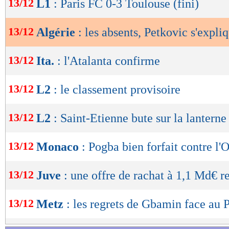
13/12
L1
: Paris FC 0-3 Toulouse (fini)
de
lecture
13/12
Algérie
: les absents, Petkovic s'expli
OK
13/12
Ita.
: l'Atalanta confirme
13/12
L2
: le classement provisoire
13/12
L2
: Saint-Etienne bute sur la lanterne
13/12
Monaco
: Pogba bien forfait contre l
13/12
Juve
: une offre de rachat à 1,1 Md€ r
13/12
Metz
: les regrets de Gbamin face au