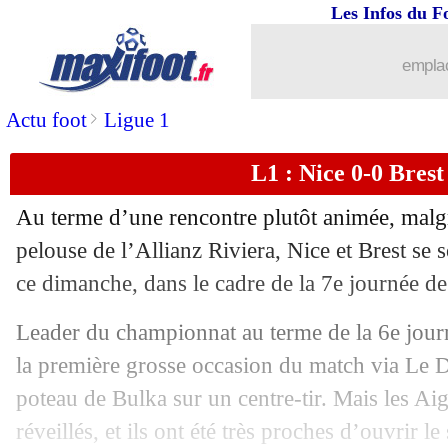
Les Infos du F
01/10
L1
: Rennes 3-1 Nantes (fini)
emplac
01/10
Lyon
: Grosso encourage Cherki, mais.
>
Actu foot
Ligue 1
01/10
Liverpool
: Klopp pousse un gros cou
L1 : Nice 0-0 Brest 
01/10
Lyon
: Nuamah, la FIFA va ouvrir une
Au terme d’une rencontre plutôt animée, malgré
01/10
Lyon
: Grosso interrogé sur un éventu
pelouse de l’Allianz Riviera, Nice et Brest se 
ce dimanche, dans le cadre de la 7e journée de
01/10
Almeria
: triplé fou de Suarez, ancie
Leader du championnat au terme de la 6e journ
01/10
Ita.
: la Juve s'en sort bien à Bergame
la première grosse occasion du match via Le D
poteau de Bulka sur un centre-tir. Mais les Ai
01/10
L1
: Rennes-Nantes, les compos
réveillés, et ils ont été très proches d’ouvrir l