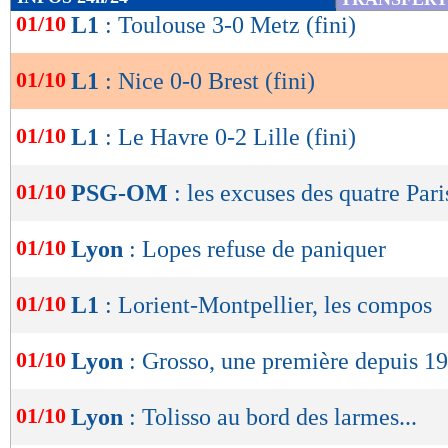
de
01/10
L1
: Toulouse 3-0 Metz (fini)
lecture
Résultats, classement, buteurs et ca
01/10
L1
: Nice 0-0 Brest (fini)
OK
Nice
Bre
-
01/10
L1
: Le Havre 0-2 Lille (fini)
54 %
POSSESSION
01/10
(
PSG-OM
: les excuses des quatre Pari
415
PASSES
01/10
(réussies
Lyon
: Lopes refuse de paniquer
(84 %)
12
TIRS
01/10
(cadrés)
L1
: Lorient-Montpellier, les compos
(1)
6
CORNERS JOU
01/10
Lyon
: Grosso, une première depuis 1
9
FAUTES SUBI
01/10
Lyon
: Tolisso au bord des larmes...