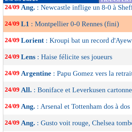
de
24/09
Ang.
: Newcastle inflige un 8-0 à Sheff
minutes du terme. Mais le missile de Khazri a 
lecture
barre transversale ! De quoi (enfin) lancer cett
24/09
L1
: Montpellier 0-0 Rennes (fini)
OK
Gouiri a rapidement répondu en obligeant Lec
l’autre entrant Rieder a également sollicité le p
24/09
Lorient
: Kroupi bat un record d'Ayew
foulée, sans succès.
24/09
Lens
: Haise félicite ses joueurs
La fin de rencontre a donc été plus animée, ma
malgré une dernière situation intéressante pou
24/09
Argentine
: Papu Gomez vers la retrai
Rennes, qui concède un cinquième match nul c
24/09
All.
: Boniface et Leverkusen cartonne
Montpellier, qui n’a plus que deux longueurs 
barragiste occupée par Lens.
24/09
Ang.
: Arsenal et Tottenham dos à dos
Résultats, classement, buteurs et ca
24/09
Ang.
: Gusto voit rouge, Chelsea tomb