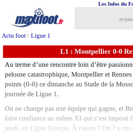
Les Infos du F
24/09
Esp.
: le derby pour l'Atleti, Griezman
emplac
24/09
PSG
: une soirée magique pour Kolo 
>
Actu foot
Ligue 1
24/09
OM
: un "manque de couilles" selon 
L1 : Montpellier 0-0 Ren
24/09
Ita.
: la Roma n'enchaîne pas, malgré
Au terme d’une rencontre loin d’être passionna
24/09
L1
: le classement provisoire
pelouse catastrophique, Montpellier et Rennes
points (0-0) ce dimanche au Stade de la Mosso
24/09
L1
: Paris SG 4-0 Marseille (fini)
journée de Ligue 1.
24/09
Newcastle
: une première historique e
On ne change pas une équipe qui gagne, et Br
faire confiance au même XI qui s’est imposé 
24/09
Barça
: Félix revit, l'explication de M
jeudi, en Ligue Europa. À raison ? On l’a cru